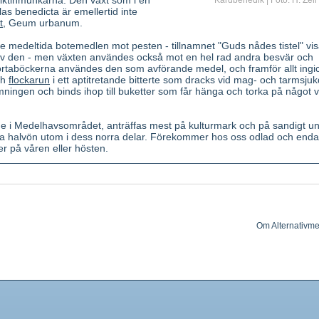
diktinmunkarna. Den växt som i en
Kardbenedik | Foto: H. Zell
as benedicta är emellertid inte
t
, Geum urbanum.
de medeltida botemedlen mot pesten - tillnamnet "Guds nådes tistel" vis
krev den - men växten användes också mot en hel rad andra besvär och
 örtaböckerna användes den som avförande medel, och framför allt ingi
ch
flockarun
i ett aptitretande bitterte som dracks vid mag- och tarmsju
ningen och binds ihop till buketter som får hänga och torka på något 
i Medelhavsområdet, anträffas mest på kulturmark och på sandigt un
ka halvön utom i dess norra delar. Förekommer hos oss odlad och endas
r på våren eller hösten.
tårig, tistellik ört. Stjälk upprätt, hårig, upptill ullig. Den är femkanti
d Ijusgröna, lansettlika, parflikiga med vita nerver. Bladen har taggar i 
mmor gula (juni-juli), i stora lurvigt håriga korgar, omgivna av högblad,
ödvioletta taggar. Smak ytterst bitter.
Om Alternativme
ande grenspetsar
 enicin. Av flavonoider ingår glykosider av luteolin, apigenin, kempfero
eterisk olja.
rar magsaft- och gallsekretionen Bakteriehämmande.
ngsbesvär och aptitlöshet.