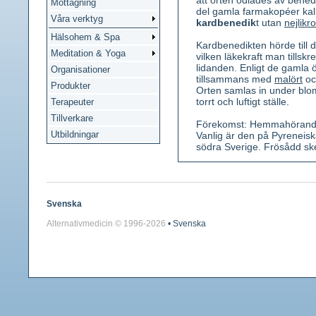
att örten odlades av bene
Mottagning
del gamla farmakopéer kall
Våra verktyg
kardbenedik
t utan
nejlikro
Hälsohem & Spa
Kardbenedikten hörde till 
Meditation & Yoga
vilken läkekraft man tills
lidanden. Enligt de gamla
Organisationer
tillsammans med
malört
o
Produkter
Orten samlas in under blom
torrt och luftigt ställe.
Terapeuter
Tillverkare
Förekomst: Hemmahörande 
Utbildningar
Vanlig är den på Pyreneis
södra Sverige. Frösådd ske
Kännetecken: 10-60 cm hög et
har ofta röda strimmor. Bla
och blir 5-15 cm långa. Blo
rikt beväpnade med långa, r
Svenska
Alternativmedicin © 1996-
2026
• Svenska
Använda växtdelar: Blomm
Innehållsämnen: Bitterämnet
Ringa mängd garvämne och 
Medicinsk verkan: Stimule
Användning: vid matsmältni