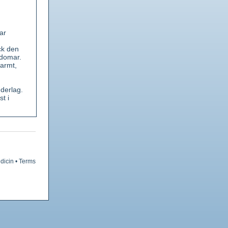
ar
ck den
kdomar.
varmt,
derlag.
t i
g och
kanten
 som är
dicin
•
Terms
l.