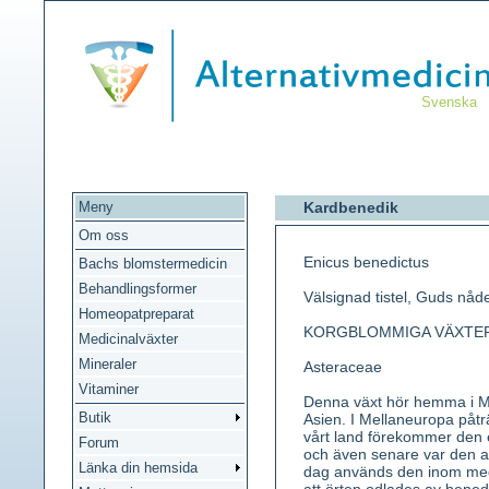
Svenska
Meny
Kardbenedik
Om oss
Enicus benedictus
Bachs blomstermedicin
Behandlingsformer
Välsignad tistel, Guds nåde
Homeopatpreparat
KORGBLOMMIGA VÄXTE
Medicinalväxter
Mineraler
Asteraceae
Vitaminer
Denna växt hör hemma i 
Butik
Asien. I Mellaneuropa påträ
vårt land förekommer den 
Forum
och även senare var den av
Länka din hemsida
dag används den inom me