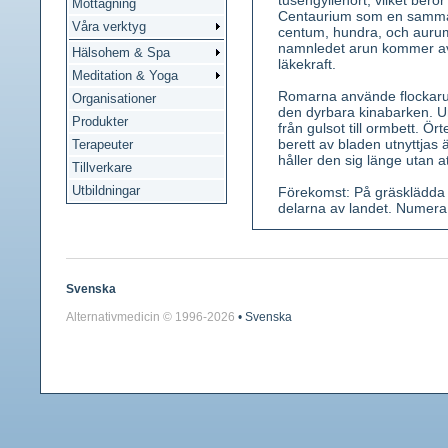
tusengyllenört, vilket bero
Mottagning
Centaurium som en samman
Våra verktyg
centum, hundra, och aurum
namnledet arun kommer av 
Hälsohem & Spa
läkekraft.
Meditation & Yoga
Romarna använde flockaru
Organisationer
den dyrbara kinabarken. 
Produkter
från gulsot till ormbett. Ö
berett av bladen utnyttjas
Terapeuter
håller den sig länge utan a
Tillverkare
Utbildningar
Förekomst: På gräsklädda b
delarna av landet. Numera
Kännetecken: En 10 50 cm h
blad utefter stjälken. Rose
augusti) på korta skaft, i t
utbredda trubbiga flikar; 5
Svenska
består av en kapsel, som s
Alternativmedicin © 1996-
2026
• Svenska
Använda växtdelar: Ovanjor
Innehållsämnen: Bitterämn
mera i blommorna än i stjä
Medicinsk verkan: Ökar av
hungerkänslan.