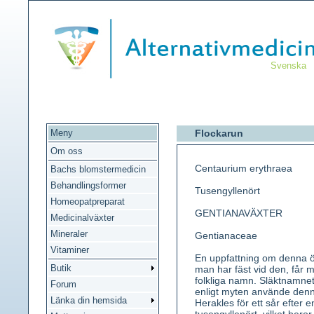
Svenska
Meny
Flockarun
Om oss
Centaurium erythraea
Bachs blomstermedicin
Behandlingsformer
Tusengyllenört
Homeopatpreparat
GENTIANAVÄXTER
Medicinalväxter
Mineraler
Gentianaceae
Vitaminer
En uppfattning om denna ö
Butik
man har fäst vid den, får 
folkliga namn. Släktnamnet
Forum
enligt myten använde denn
Länka din hemsida
Herakles för ett sår efter e