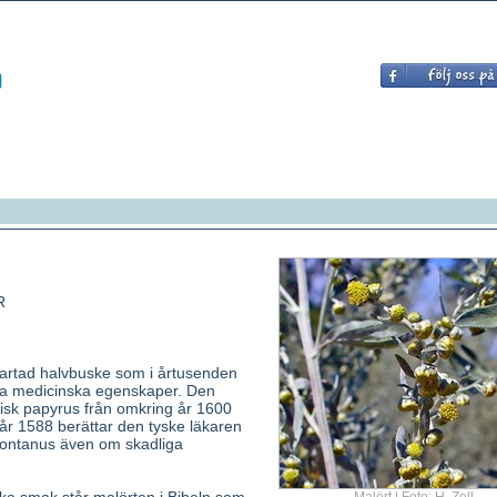
R
rtartad halvbuske som i årtusenden
ina medicinska egenskaper. Den
isk papyrus från omkring år 1600
 år 1588 berättar den tyske läkaren
ontanus även om skadliga