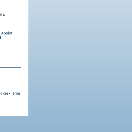
yda
 absint
i
ämligen
li-
dicin
•
Terms
atisk.
olja