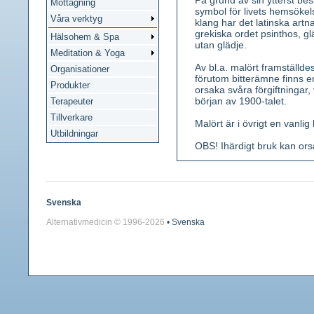
På grund av sin ytterst be
Mottagning
symbol för livets hemsöke
Våra verktyg
klang har det latinska ar
grekiska ordet psinthos, gl
Hälsohem & Spa
utan glädje.
Meditation & Yoga
Av bl.a. malört framställde
Organisationer
förutom bitterämne finns e
Produkter
orsaka svåra förgiftningar, 
början av 1900-talet.
Terapeuter
Tillverkare
Malört är i övrigt en vanl
Utbildningar
OBS! Ihärdigt bruk kan orsa
Förekomst: Hemmahörande i
allmän upp till Värmland. 
Kännetecken: En 40-100 cm 
Svenska
silvergrått håriga. De är dj
Alternativmedicin © 1996-
2026
• Svenska
augusti), mycket små, rörfo
Smak bitter.
Använda växtdelar: Ovanjo
Innehållsämnen: Bitterämne
med thujon, thujol, phella