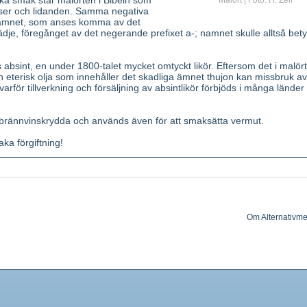
ska smak står malörten i Bibeln som
Malört | Foto: H. Zell
lser och lidanden. Samma negativa
tnamnet, som anses komma av det
ädje, föregånget av det negerande prefixet a-; namnet skulle alltså bet
s absint, en under 1800-talet mycket omtyckt likör. Eftersom det i malört
n eterisk olja som innehåller det skadliga ämnet thujon kan missbruk av
varför tillverkning och försäljning av absintlikör förbjöds i många länder 
ig brännvinskrydda och används även för att smaksätta vermut.
ka förgiftning!
 Sydösteuropa och Västasien. Hos oss ursprungligen förvildad och t
södra Dalarna och Gästrikland. Torr, sandig men kväverik mark.
hög flerårig växt med Ijusgröna-vita stjälkar, nedtill förvedade. Blad
upt, ofta upprepat parflikiga i trubbiga, långsmala flikar. Blommor gula (ju
Om Alternativme
rmiga, i små runda korgar i rikt förgrenade ställningar. Doft starkt arom
rdiska delarna.
t absintin, som är uppbyggt av artabsin och dess isomer. 0,5% eterisk 
ndren och cadinen.