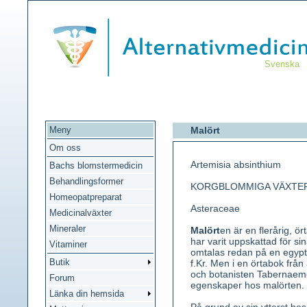
Svenska
Meny
Malört
Om oss
Artemisia absinthium
Bachs blomstermedicin
Behandlingsformer
KORGBLOMMIGA VÄXTE
Homeopatpreparat
Asteraceae
Medicinalväxter
Mineraler
Malört
en är en flerårig, ö
har varit uppskattad för s
Vitaminer
omtalas redan på en egypt
Butik
f.Kr. Men i en örtabok från
och botanisten Tabernaem
Forum
egenskaper hos malörten.
Länka din hemsida