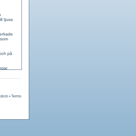
n
l Ijusa
verkade
 som
 och på
ngar,
e
öda,
dicin
•
Terms
yggt av