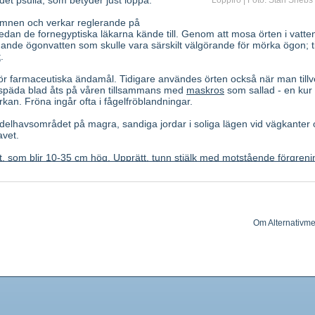
et psulla, som betyder just loppa.
Loppfrö | Foto: Stan Shebs
ämnen och verkar reglerande på
edan de fornegyptiska läkarna kände till. Genom att mosa örten i vatte
nande ögonvatten som skulle vara särskilt välgörande för mörka ögon; til
t
.
 för farmaceutiska ändamål. Tidigare användes örten också när man till
 späda blad åts på våren tillsammans med
maskros
som sallad - en kur
an. Fröna ingår ofta i fågelfröblandningar.
delhavsområdet på magra, sandiga jordar i soliga lägen vid vägkanter
avet.
t, som blir 10-35 cm hög. Upprätt, tunn stjälk med motstående förgreni
röna, motsatta eller i grupper om 3-6, oskaftade, smala till lineära,
Blommor vitaktiga (april-juli), små och talrika, i långskaftade, avrundad
4 kronbladen är nedtill sammanvuxna till en pip. Frön glänsande brunr
mm långa. Rot lång, tunn.
Om Alternativme
h fröskal.
t epidermiskt slem, som sväller starkt i kontakt med vatten och är uppb
rhamnos och galakturonsyra. Ej torkande fet olja. Sitosterol.
 svällförmåga betingar den milt laxerande effekten.
indre kronisk förstoppning. Vid kolit.