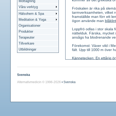
kommer av det grekiska ord
Mottagning
Våra verktyg
Fröskalen är rika på slem
tarmverksamheten, vilket r
Hälsohem & Spa
framställde man förr ett le
Meditation & Yoga
ögon använde man
blåklin
Organisationer
Loppfrö odlas i stor skala
Produkter
nättelduk. Färska, mycket
ansågs ha blodrenande verk
Terapeuter
Tillverkare
Förekomst: Växer vild i Me
Utbildningar
fält. Upp till 1000 m över h
Kännetecken: En ettårig ör
bladig och hårig. Blad gråg
körtelförsedda och håriga. 
huvuden. Foderblad 4. De 
glatta, båtformade, 2,5-5 
Svenska
Alternativmedicin © 1996-
2026
• Svenska
Använda växtdelar: Frön oc
Innehållsämnen: I fröskale
xylos, arabinos, galaktos, 
Medicinsk verkan: Slemmets
Användning: Vid mer eller m