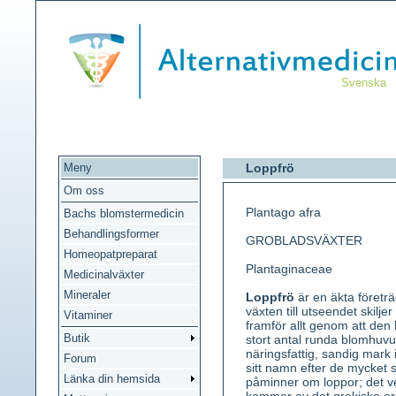
Svenska
Meny
Loppfrö
Om oss
Plantago afra
Bachs blomstermedicin
Behandlingsformer
GROBLADSVÄXTER
Homeopatpreparat
Plantaginaceae
Medicinalväxter
Mineraler
Loppfrö
är en äkta företr
växten till utseendet skilje
Vitaminer
framför allt genom att den 
Butik
stort antal runda blomhuvu
näringsfattig, sandig mark
Forum
sitt namn efter de mycket
Länka din hemsida
påminner om loppor; det ve