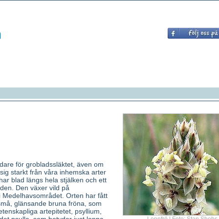
ädare för grobladssläktet, även om
r sig starkt från våra inhemska arter
har blad längs hela stjälken och ett
den. Den växer vild på
 i Medelhavsområdet. Orten har fått
 små, glänsande bruna fröna, som
tenskapliga artepitetet, psyllium,