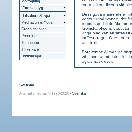
kom tidigt in i farmakopée
Mottagning
inom folkmedicinen vid al
Våra verktyg
Dess goda anseende är inte 
Hälsohem & Spa
verkar urindrivande, det f
Meditation & Yoga
egenskap. Till de åkommor
kroniska eksem; dessutom
Organisationer
unga blad kan anrättas til
Produkter
kaffesurrogat. Örten har ä
och troll.
Terapeuter
Tillverkare
Förekomst: Allmän på ängar
Utbildningar
växt som uppdelats på ett 
ogräsmaskrosor.
Kännetecken: En 10-35 cm hö
mindre djupt parflikade. Bl
stjälkar. Endast tunglika b
gråbrun, försedd med en sk
Svenska
Maskrosen innehåller mjölk
Alternativmedicin © 1996-
2026
• Svenska
Använda växtdelar: Rot, fä
Innehållsämnen: I roten inul
bitterämne. I bladen luteo
Medicinsk verkan: Roten är
antireumatisk effekt.