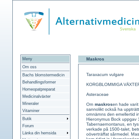
Svenska
Meny
Maskros
Om oss
Taraxacum vulgare
Bachs blomstermedicin
Behandlingsformer
KORGBLOMMIGA VÄXTE
Homeopatpreparat
Asteraceae
Medicinalväxter
Mineraler
Om
maskros
en hade varit
sannolikt också ha uppträtt 
Vitaminer
omnämns den emellertid int
Butik
Hieronymus Bock uppgav 1
Tabernaemontanus, en tys
Forum
verkade på 1500-talet, be
Länka din hemsida
oöverträffat sårmedel. Mas