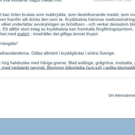
det inte existerar något medel mot
Kryddsalvia | Foto: Duk
t kan örten brukas som matkrydda, som desinficerande medel, som m
n framför allt dricks den som te. Kryddsalvia hämmar svettutsöndrin
vilket underlättar avvänjningen av bröstbarn - och verkar dessutom bl
tt alltför stort intag av kryddsalvia kan framkalla förgiftningssymtom,
likhet med
malört
- innehåller det giftiga ämnet thujon.
a mängder!
lhavsländerna. Odlas allmänt i kryddgårdar i södra Sverige.
hög halvbuske med håriga grenar. Blad avlånga, grågröna, motsatta,
 med nedsänkt nervnät. Blommor blåvioletta (juni-juli) i axlika blomställ
läpp och treflikig underläpp Ståndare 2. Doft och smak aromatisk.
insamlade före blomningen.
isk olja med de typiska beståndsdelarna thujon. cineol och kamfer.
Om Alternativme
lavonoider. Depsid av kaffesyra och alfa-hydroxy-dihydro-kaffesyra. Urso
liv-, svett- och mjölksekretion, stimulerar gallsekretion,
tes antiseptisk, svampdödande, adstringerande.
ttsvett; för avslutande av amning; galldrivande medel. Utvärtes till gur
on i munhåla och svalg; till bad vid svårläkta sår. Viktig krydda.