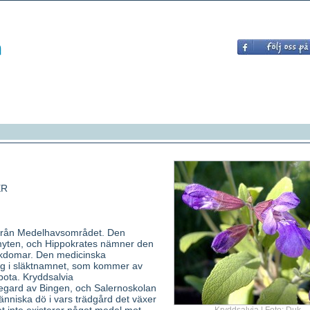
ER
rån Medelhavsområdet. Den
myten, och Hippokrates nämner den
ukdomar. Den medicinska
ig i släktnamnet, som kommer av
 bota. Kryddsalvia
gard av Bingen, och Salernoskolan
änniska dö i vars trädgård det växer