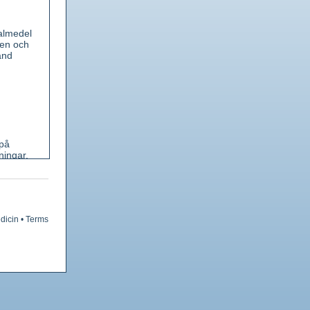
almedel
gen och
and
 på
ningar.
dicin
•
Terms
lsyra.
gling