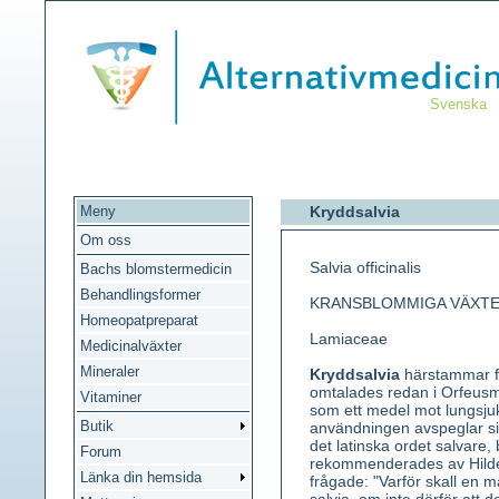
Svenska
Meny
Kryddsalvia
Om oss
Salvia officinalis
Bachs blomstermedicin
Behandlingsformer
KRANSBLOMMIGA VÄXT
Homeopatpreparat
Lamiaceae
Medicinalväxter
Mineraler
Kryddsalvia
härstammar f
omtalades redan i Orfeus
Vitaminer
som ett medel mot lungsj
Butik
användningen avspeglar s
det latinska ordet salvare,
Forum
rekommenderades av Hilde
Länka din hemsida
frågade: "Varför skall en m