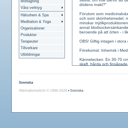
salvia, om inte därför att 
Mottagning
dödens makt?"
Våra verktyg
Förutom som medicinalväx
Hälsohem & Spa
och som skönhetsmedel, me
Meditation & Yoga
minskar mjölkproduktionen 
annat blodsockersänkande. E
Organisationer
beroende på att örten - i 
Produkter
OBS! Giftig intagen i stor
Terapeuter
Tillverkare
Förekomst: Inhemsk i Mede
Utbildningar
Kännetecken: En 30-70 cm 
skaft, hårda och finsågade,
Kronan har nästan rak över
Använda växtdelar: Blad. 
Svenska
Innehållsämnen: 1-2 % eter
Alternativmedicin © 1996-
2026
• Svenska
Bitterämnet pikrosalvin. F
Medicinsk verkan: Hämmar sa
blodsockersänkande, Utvär
Användning: Invärtes vid na
och spolning vid inflammati