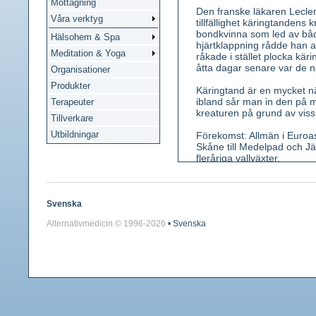
Mottagning
Den franske läkaren Lecler
Våra verktyg
tillfällighet käringtanden
bondkvinna som led av bå
Hälsohem & Spa
hjärtklappning rådde han 
Meditation & Yoga
råkade i stället plocka kär
åtta dagar senare var de 
Organisationer
Produkter
Käringtand är en mycket n
ibland sår man in den på m
Terapeuter
kreaturen på grund av viss 
Tillverkare
Utbildningar
Förekomst: Allmän i Euroas
Skåne till Medelpad och Jä
fleråriga vallväxter.
Kännetecken: En flerårig, o
längst ut uppstigande. Den
ett uddblad. Småbladen är
Svenska
och liknar stipler. Blommorn
Alternativmedicin © 1996-
2026
• Svenska
tillsammans i långskaftade 
den sig i spiral. Pålrot.
Använda växtdelar: Blomm
Innehållsämnen: Flavonoide
Medicinsk verkan: Krampl