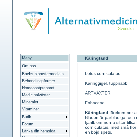
Svenska
Meny
Käringtand
Om oss
Lotus corniculatus
Bachs blomstermedicin
Behandlingsformer
Käringgigel, tuppnäbb
Homeopatpreparat
ÄRTVÄXTER
Medicinalväxter
Mineraler
Fabaceae
Vitaminer
Käringtand
förekommer al
Butik
Bladen är parbladiga, och 
fjärilblommorna sitter tills
Forum
corniculatus, med små horn
Länka din hemsida
en böjd spets.