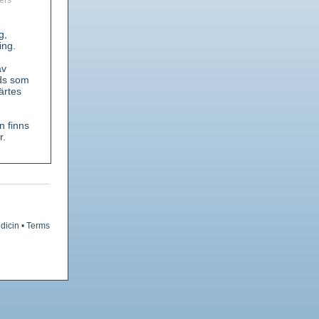
ters
g,
ing.
av
nds som
ärtes
n finns
r.
oder
en
dicin
•
Terms
as och
en