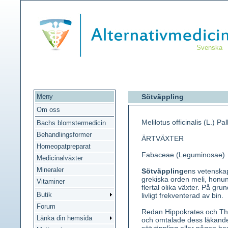
Svenska
Meny
Sötväppling
Om oss
Melilotus officinalis (L.) Pall
Bachs blomstermedicin
Behandlingsformer
ÄRTVÄXTER
Homeopatpreparat
Fabaceae (Leguminosae)
Medicinalväxter
Mineraler
Sötväppling
ens vetenska
grekiska orden meli, honun
Vitaminer
flertal olika växter. På gru
Butik
livligt frekventerad av bin.
Forum
Redan Hippokrates och Theo
Länka din hemsida
och omtalade dess läkande