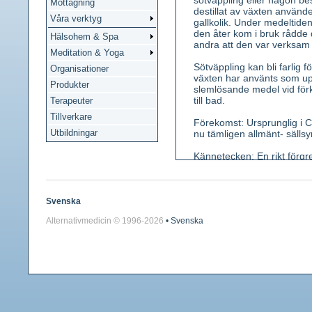
sötväppling eller någon besl
Mottagning
destillat av växten använde
Våra verktyg
gallkolik. Under medeltiden
den åter kom i bruk rådde 
Hälsohem & Spa
andra att den var verksam
Meditation & Yoga
Sötväppling kan bli farlig 
Organisationer
växten har använts som up
Produkter
slemlösande medel vid för
till bad.
Terapeuter
Tillverkare
Förekomst: Ursprunglig i C
Utbildningar
nu tämligen allmänt- sällsy
Kännetecken: En rikt förgr
mellersta småbladet är skaf
femtandat och fjärilsblomm
gulbrun och kal med krafti
Svenska
Använda växtdelar: Blomma
Alternativmedicin © 1996-
2026
• Svenska
Innehållsämnen: Kumarin, s
ger en karakteristisk höluk
Medicinsk verkan: Minskar 
Iymfkärl, vidgar kärlen, ve
bildas dikumarol, som häm