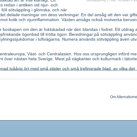
äktad art är inte klarlagt. Ett
Sötväppling | Foto: Kristian Pe
s redan i antiken vid njur- och
 föll sötväppling i glömska, och när
det delade meningar om dess verkningar. En del ansåg att den var gifti
 mot kolik och njurinflammation. Växten ansågs också motverka berusn
för boskapen om den är fuktskadad när den blandas i fodret. Ett utdrag 
pfriskande ögonbad till trötta ögon. Beredningar på sötväppling anvä
kylningssjukdomar i luftvägarna. Numera används sötväppling även utv
entraleuropa, Väst- och Centralasien. Hos oss ursprungligen införd me
nt över nästan hela Sverige. Mest på vägkanter och kulturmark i tätorte
enad tvåårig ört med små stipler och små trefingrade blad, av vilka det
tat. Blommor gula (juli september), i skaftade långa upprätta klasar. F
ornas så kallade köl är kortare än vingarna och seglet. Balja som mog
ga tvärrynkor. Doft angenäm.
nde grenspetsar, som torkas snabbt i skugga.
Om Alternativme
om är kemiskt bundet i glykosiden melilotosid som vid torkning spjälk
t. Flavonoider, vitamin C.
genomsläppligheten i kapillärer och
rkar antiinflammatoriskt. Om växten möglar eller ruttnar under torkning
mar blodets koagulering.