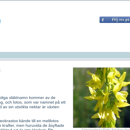
.
pliga släktnamn kommer av de
g, och lotos, som var namnet på ett
nd av sin utsökta nektar är växten
krastos kände till en melilotos
 krafter, men huruvida de åsyftade