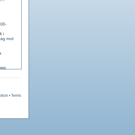
ard
500-
t i
 dag mot
a
upp.
kort
träckt,
dicin
•
Terms
id. I