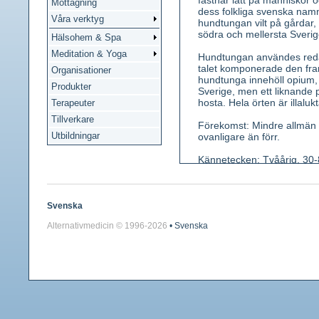
fastnar lätt på människor o
Mottagning
dess folkliga svenska na
Våra verktyg
hundtungan vilt på gårdar, 
södra och mellersta Sverig
Hälsohem & Spa
Meditation & Yoga
Hundtungan användes redan
talet komponerade den fra
Organisationer
hundtunga innehöll opium,
Produkter
Sverige, men ett liknande 
hosta. Hela örten är illaluk
Terapeuter
Tillverkare
Förekomst: Mindre allmän 
Utbildningar
ovanligare än förr.
Kännetecken: Tvåårig, 30-8
Blad tättsittande, grågröna
Blommor brunröda (juni) på
pip, båda femflikiga. Frukt
svart. Lukt stark, obehagli
Svenska
Alternativmedicin © 1996-
2026
• Svenska
Använda växtdelar: Rot (sk
Innehållsämnen: Alkaloiden
roten dessutom slem,
kolin
Medicinsk verkan: Roten h
blodtryckssänkande, allmä