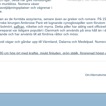
ch djur; detta har givit hundtungan
Hundtunga | Foto: Olivier Pich
mn munklöss. Numera växer
avstjälpningsplatser och vägrenar i
e.
 av de forntida assyrierna, senare även av greker och romare. På 1
nske kirurgen Ambroise Paré ett lugnande cynoglosspiller som förutom
 bolmört,
saffran
, rökelse och myrra. Detta piller har aldrig varit officinell
preparat var tidigare populärt i Danmark och används på sina håll än i
tande och har använts till att fördriva råttor och möss.
vid vägar och gårdar upp till Värmland, Dalarna och Medelpad. Numer
0 cm hög ört med kraftig, mjukt finluden, grön stjälk, förgrenad högst 
, mjuka, lansettlika, de undre skaftade, de övre halvt stjälkomfattande.
 korta skaft i knippeliknande blomställningar. Foder hårigt, krona med 
er 4, platta med korta krokborst, som hakar i förbipasserande. Rot långs
g. Smak svag, bitter.
Om Alternativme
ördad på hösten andra året) som torkas hastigt. Färska blad.
 heliosupin (ester mellan heliotridin och angelikasyra) och dess kväveox
, allantoin.
ar sedativ och hostdämpande effekt. Bladen verkar invärtes
nt hämmande på nervsystemet; utvärtes sårläkande.