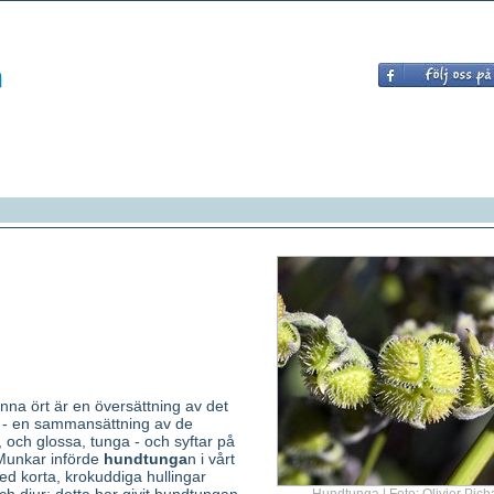
na ört är en översättning av det
 - en sammansättning av de
 och glossa, tunga - och syftar på
 Munkar införde
hundtunga
n i vårt
ed korta, krokuddiga hullingar