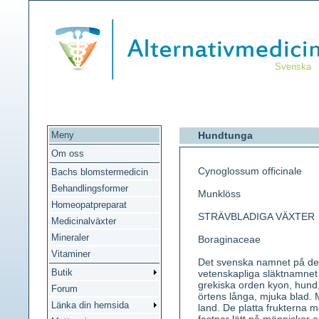
Svenska
Meny
Hundtunga
Om oss
Cynoglossum officinale
Bachs blomstermedicin
Behandlingsformer
Munklöss
Homeopatpreparat
STRÄVBLADIGA VÄXTER
Medicinalväxter
Mineraler
Boraginaceae
Vitaminer
Det svenska namnet på den
Butik
vetenskapliga släktnamnet
grekiska orden kyon, hund,
Forum
örtens långa, mjuka blad.
Länka din hemsida
land. De platta frukterna m