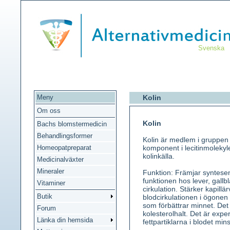
Svenska
Meny
Kolin
Om oss
Kolin
Bachs blomstermedicin
Behandlingsformer
Kolin är medlem i gruppen
Homeopatpreparat
komponent i lecitinmoleky
kolinkälla.
Medicinalväxter
Mineraler
Funktion: Främjar syntese
funktionen hos lever, gallbl
Vitaminer
cirkulation. Stärker kapillä
Butik
blodcirkulationen i ögonen
som förbättrar minnet. Det
Forum
kolesterolhalt. Det är exper
Länka din hemsida
fettpartiklarna i blodet min