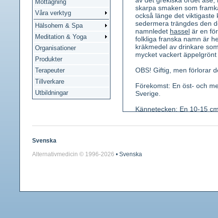
av det grekiska ordet ase,
Mottagning
skarpa smaken som framkal
Våra verktyg
också länge det viktigaste
sedermera trängdes den do
Hälsohem & Spa
namnledet
hassel
är en fö
Meditation & Yoga
folkliga franska namn är 
kräkmedel av drinkare som 
Organisationer
mycket vackert äppelgrönt 
Produkter
OBS! Giftig, men förlorar de
Terapeuter
Tillverkare
Förekomst: En öst- och mell
Utbildningar
Sverige.
Kännetecken: En 10-15 cm hö
mörkgröna, glänsande, nju
krukformiga. föga iögonfal
Frukt en oregelbundet upp
skarp, erinrar om kamfer. 
Svenska
Alternativmedicin © 1996-
2026
• Svenska
Använda växtdelar: Blad, 
Innehållsämnen: Eterolja, 
Medicinsk verkan: Upphost
kräkningsframkallande.
Användning: Vid bronkit.