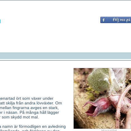
egenartad ört som växer under
att skilja från andra lövväxter. Om
ellan fingrarna avges en stark,
er i näsan. På många håll lägger
r som skydd mot mal.
a namn är förmodligen en avledning