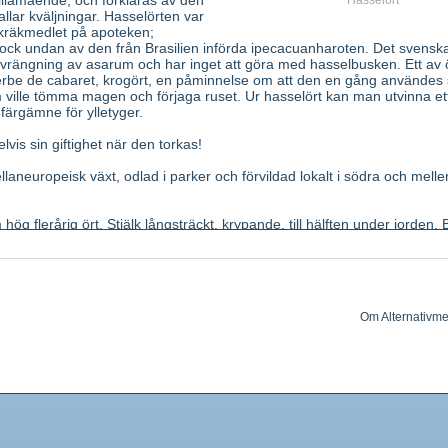
 illamående, och förklaras av den
Hasselört
lar kväljningar. Hasselörten var
 kräkmedlet på apoteken;
ck undan av den från Brasilien införda ipecacuanharoten. Det svensk
rvrängning av asarum och har inget att göra med hasselbusken. Ett av 
herbe de cabaret, krogört, en påminnelse om att den en gång användes
ville tömma magen och förjaga ruset. Ur hasselört kan man utvinna et
färgämne för ylletyger.
lvis sin giftighet när den torkas!
aneuropeisk växt, odlad i parker och förvildad lokalt i södra och melle
g flerårig ört. Stjälk långsträckt, krypande, till hälften under jorden. 
rformiga, med ett långt, hårigt skaft. Blommor ensamma på skaft,
lande, dolda av bladen (april-maj); utanpå smutsgröna, inuti mörkt brun
sprickande kapsel med en mängd små frön. Jordstam brun. förgrenad.
Smak skarp, pepparaktig.
Om Alternativme
insamlade på sommaren. Jordstam, färsk eller högst 6 månader gamma
som innehåller asaron.
ningsbefordrande, retande på nässlemhinnan, framkallar nysning. Lax