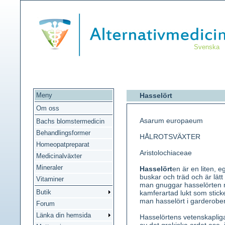
Svenska
Meny
Hasselört
Om oss
Asarum europaeum
Bachs blomstermedicin
Behandlingsformer
HÅLROTSVÄXTER
Homeopatpreparat
Aristolochiaceae
Medicinalväxter
Mineraler
Hasselört
en är en liten, 
buskar och träd och är lätt 
Vitaminer
man gnuggar hasselörten m
Butik
kamferartad lukt som stick
man hasselört i garderobe
Forum
Länka din hemsida
Hasselörtens vetenskaplig