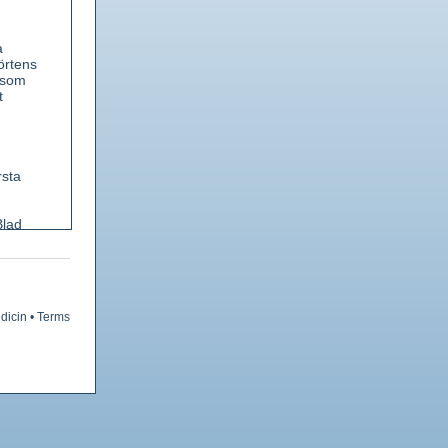
a
örtens
 som
t
rsta
Blad
röda.
 Lukt
dicin
•
Terms
l.
erande,