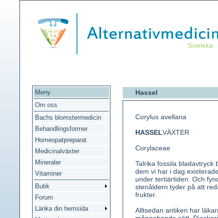
Svenska
Meny
Hassel
Om oss
Corylus avellana
Bachs blomstermedicin
Behandlingsformer
HASSEL
VÄXTER
Homeopatpreparat
Corylaceae
Medicinalväxter
Mineraler
Talrika fossila bladavtryck
dem vi har i dag existerade
Vitaminer
under tertiärtiden. Och fyn
Butik
stenåldern tyder på att re
frukter.
Forum
Länka din hemsida
Alltsedan antiken har läka