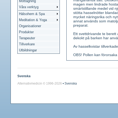
mångahanda sätt. Dioskorid
Mottagning
magen men lindrade hosta
Våra verktyg
smärtstillande medel vid nj
stötta hasselnötter blanda
Hälsohem & Spa
mycket näringsrika och nyt
Meditation & Yoga
annat används som matolja 
preparat.
Organisationer
Produkter
Ett svettdrivande te berett
dekokt på barken har anvä
Terapeuter
Tillverkare
Av hasselkvistar tillverkad
Utbildningar
OBS! Pollen kan förorsaka a
Förekomst: Allmän i Ijusa 
exemplar på skyddade plat
Kännetecken: Upp till 5 m
Svenska
gråbruna, bark uppsprickan
Alternativmedicin © 1996-
2026
• Svenska
tillspetsade, grovt sågade
blekgula, ca 5 cm långa. 
märken. Frukten en hårdskal
svepeskål.
Använda växtdelar: Blad, b
Innehållsämnen: Garvämnen