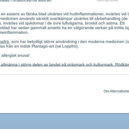
alas i örtaböckerna alltifrån
Gårdsgroblad
 essens av färska blad utvärtes vid hudinflammationer, invärtes vid 
medicinen används särskilt svartkämpar utvärtes till sårbehandling (de 
, invärtes vid sjukdomar i de övre luftvägarna, bronkit och astma. Ett
groblad har sedan gammalt ansetts ha en välgörande verkan på trötta ö
neinflammation.
ppfrö
, som har betydligt större användning i den moderna medicinen 
s från en indisk Plantago-art (se Loppfrö).
 allergisk snuva!
a allmänna i större delen av landet på gräsmark och kulturmark. Rödkä
60 cm höga örter. Blad i rosett vid basen, parallellnerviga. Blommor i t
v ett långt skaft (maj oktober). a) Blad äggrunda på långa skaft. Ax
 först violetta, sedan brunaktiga. b) Blad lansettlika, ax korta, stånda
Om Alternativme
ovala på korta skaft, ax tämligen korta, vitaktiga-lila, doftande.
ft av färska blad.
. Slem av arabinogalaktantyp. Glykosiden aucubosid, vars
kfärgar bristfälligt torkade blad.
ande, antiinflammatorisk, klådstillande, sårläkande.