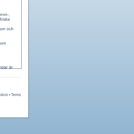
öron-,
friska
gon och
(som
mpar är
äta,
rknappar
dicin
•
Terms