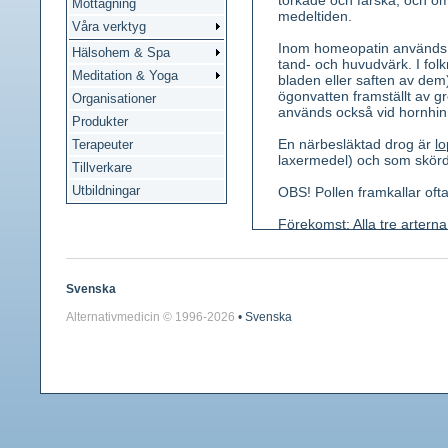
torkade och färska, och omt
Mottagning
medeltiden.
Våra verktyg
Inom homeopatin används en
Hälsohem & Spa
tand- och huvudvärk. I folk
Meditation & Yoga
bladen eller saften av dem)
ögonvatten framställt av 
Organisationer
används också vid hornhin
Produkter
En närbesläktad drog är
lo
Terapeuter
laxermedel) och som skörda
Tillverkare
Utbildningar
OBS! Pollen framkallar ofta
Förekomst: Alla tre artern
den minst vanliga.
Kännetecken: Fleråriga, 10-
mångblommiga ax i toppen a
Svenska
långsträckt, ståndarknappar
Alternativmedicin © 1996-
2026
• Svenska
vitaktiga. c) Blad spetsigt 
Använda växtdelar: Blad, sa
Innehållsämnen: Garvämnen
sönderdelningsprodukter mör
Medicinsk verkan: Hostdämp