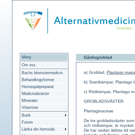
Svenska
Meny
Gårdsgroblad
Om oss
a) Groblad,
Plantago majo
Bachs blomstermedicin
Behandlingsformer
b) Svartkämpar, Plantago 
Homeopatpreparat
c) Rödkämpar, Plantago m
Medicinalväxter
Mineraler
GROBLADSVÄXTER
Vitaminer
Plantaginaceae
Butik
De tre grobladsväxter som 
Forum
och rödkämpar, är mycket v
Länka din hemsida
De har sedan äldsta tid var