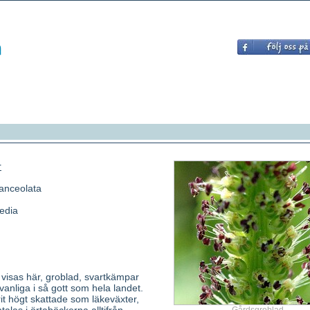
r
lanceolata
edia
visas här, groblad, svartkämpar
anliga i så gott som hela landet.
it högt skattade som läkeväxter,