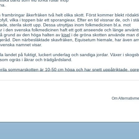
tiska band som vid torka rullar ihop
na.
rambringar åkerfräken två helt olika skott. Först kommer blekt rödakti
fyll, vilka i toppen bär ett sporangieax. Efter en tid vissnar de, och i stä
ade, sterila skott upp. Dessa utnyttjas inom folkmedicinen bl.a. mot
r i den svenska folkmedicinen haft ett gott anseende och länge använ
 På grund av den höga halten av
kisel
i de gröna skotten använde man d
usgeråd. Den närbesläktade skavfräken, Equisetum hiemale, har även an
svenska namnet visar.
a landet på fuktigt, luckert underlag och sandiga jordar. Växer i skogsb
 som ogräs i åkrar och trädgårdsland.
rila sommarskotten är 10-50 cm höga och har snett uppåtriktade, ogr
 fertila vårskotten är betydligt mindre, bara 10-15 cm höga, men dock
bärande ax i toppen. De utvecklas i april-maj och dör efter sporspridni
lutet av maj och i juni. Jordstam lång och förgrenad. Doftlös.
diska delen av det gröna, sterila årsskottet.
Om Alternativme
t bundet
kisel
.
Kalium
, saponin, flavonoider. Spår av alkaloider, bl.a. nik
s urindrivande, blödningshämmande, ökar bindvävens motståndskraft. U
 rikliga menstruationsblödningar, magblödningar, reumatiska besvär. 