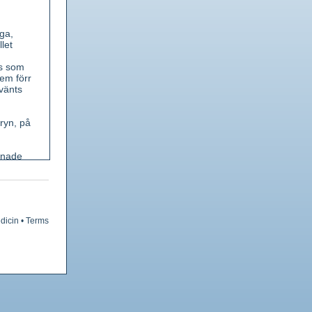
ga,
llet
ts som
em förr
vänts
ryn, på
enade
ngen.
dicin
•
Terms
otin och
tvärtes
Som