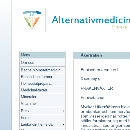
Svenska
Meny
Åkerfräken
Om oss
Equisetum arvense L.
Bachs blomstermedicin
Behandlingsformer
Rävrumpa
Homeopatpreparat
FRÄKENVÄXTER
Medicinalväxter
Mineraler
Equisetaceae
Vitaminer
Mycket i
åkerfräken
s biolo
Butik
ormbunkar och lummerväxte
som visserligen har rötter 
Forum
stället fortplantar sig med 
Länka din hemsida
inneslutna i sporangier som