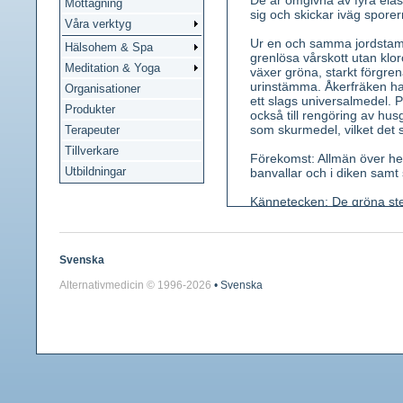
De är omgivna av fyra elas
Mottagning
sig och skickar iväg sporer
Våra verktyg
Ur en och samma jordstam f
Hälsohem & Spa
grenlösa vårskott utan kloro
Meditation & Yoga
växer gröna, starkt förgren
urinstämma. Åkerfräken ha
Organisationer
ett slags universalmedel.
Produkter
också till rengöring av h
som skurmedel, vilket det 
Terapeuter
Tillverkare
Förekomst: Allmän över hel
Utbildningar
banvallar och i diken samt
Kännetecken: De gröna ste
huvudgrenar. De ljusbruna,
iögonfallande med ett spor
Sommarskotten visar sig i s
Svenska
Använda växtdelar: Ovanjor
Alternativmedicin © 1996-
2026
• Svenska
Innehållsämnen: Organisk
palustrin.
Medicinsk verkan: Invärte
sårläkande.
Användning: Vid ödem. Vid