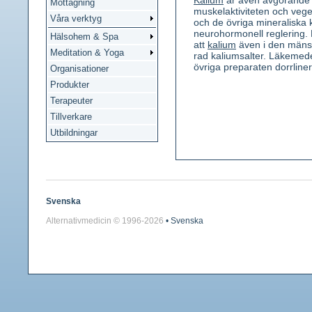
Kalium
är även avgörande 
Mottagning
muskelaktiviteten och ve
Våra verktyg
och de övriga mineraliska
neurohormonell reglering. K
Hälsohem & Spa
att
kalium
även i den mänsk
Meditation & Yoga
rad kaliumsalter. Läkemed
övriga preparaten dorrline
Organisationer
Produkter
Terapeuter
Tillverkare
Utbildningar
Svenska
Alternativmedicin © 1996-
2026
• Svenska