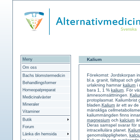
Svenska
Meny
Kalium
Om oss
Förekomst: Jordskorpan i
Bachs blomstermedicin
bl.a. granit, fältspat och 
Behandlingsformer
urlakning hamnar
kalium
i 
Homeopatpreparat
bara 1, 1 %
kalium
. För vä
ämnesomsättningen.
Kali
Medicinalväxter
protoplasmat. Kaliumbrist 
Mineraler
bladen.
Kalium
är ett av de
mänskliga cellmetabolisme
Vitaminer
kaliummängden finns innan
Butik
magnesium
och
kalcium
är
Deras samspel svarar för 
Forum
intracellulära planet.
Kaliu
Länka din hemsida
genomsläppligheten,
kalc