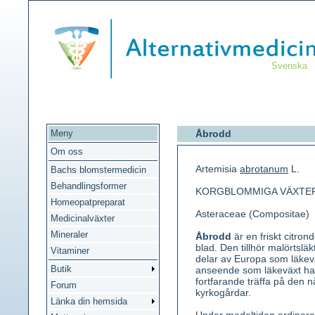
Svenska
Meny
Åbrodd
Om oss
Artemisia
abrotanum
L.
Bachs blomstermedicin
Behandlingsformer
KORGBLOMMIGA VÄXTE
Homeopatpreparat
Asteraceae (Compositae)
Medicinalväxter
Mineraler
Åbrodd
är en friskt citron
blad. Den tillhör malörtsläk
Vitaminer
delar av Europa som läkevä
Butik
anseende som läkeväxt ha
fortfarande träffa på den n
Forum
kyrkogårdar.
Länka din hemsida