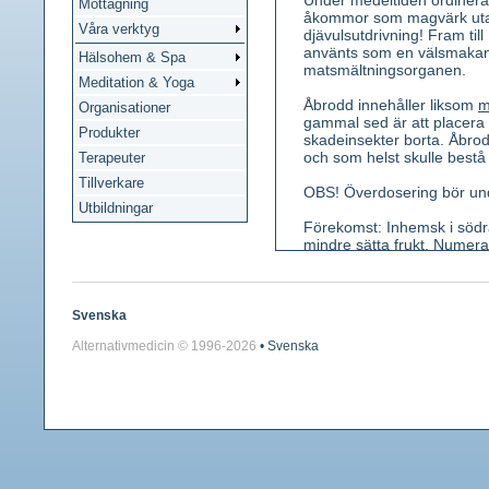
Under medeltiden ordinera
Mottagning
åkommor som magvärk utan 
Våra verktyg
djävulsutdrivning! Fram ti
använts som en välsmakan
Hälsohem & Spa
matsmältningsorganen.
Meditation & Yoga
Åbrodd innehåller liksom
m
Organisationer
gammal sed är att placera å
Produkter
skadeinsekter borta. Åbrod
och som helst skulle bestå a
Terapeuter
Tillverkare
OBS! Överdosering bör un
Utbildningar
Förekomst: Inhemsk i södr
mindre sätta frukt. Numer
Kännetecken: En upp till m
blad. Blommorna är små och 
uteslutande diskblommor, 
Svenska
stark och påminner om citr
Alternativmedicin © 1996-
2026
• Svenska
Använda växtdelar: Bladbä
Innehållsämnen: Flavonoide
isofraxin och umbelliferon.
Medicinsk verkan: Galldriv