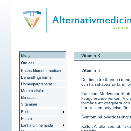
Svenska
Meny
Vitamin K
Om oss
Vitamin K
Bachs blomstermedicin
Behandlingsformer
Det finns tre ämnen i denn
Homeopatpreparat
och kan skapas av tarmflor
Medicinalväxter
Funktion: Medverkar till at
Mineraler
koagulerande verkan. Vid u
förmåga att koagulera och 
Vitaminer
har troligen betydelse för l
Butik
Symtom på överdosering:
Forum
Länka din hemsida
Källor: Alfalfa, spenat, fisk