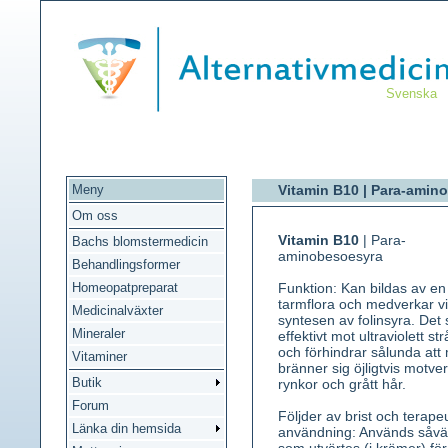
Svenska
Meny
Vitamin B10 | Para-ami
Om oss
Vitamin B10
| Para-
Bachs blomstermedicin
aminobesoesyra
Behandlingsformer
Homeopatpreparat
Funktion: Kan bildas av en 
tarmflora och medverkar v
Medicinalväxter
syntesen av folinsyra. Det
Mineraler
effektivt mot ultraviolett str
och förhindrar sålunda att
Vitaminer
bränner sig öjligtvis motve
Butik
rynkor och grått hår.
Forum
Följder av brist och terape
Länka din hemsida
användning: Används såväl