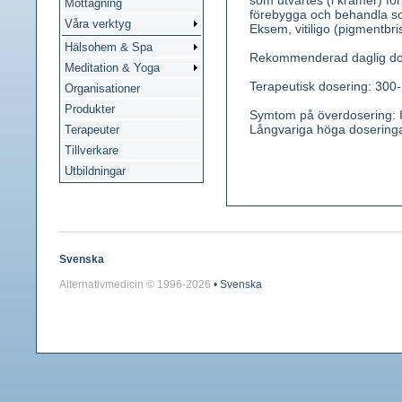
som utvärtes (i krämer) för
Mottagning
förebygga och behandla s
Våra verktyg
Eksem, vitiligo (pigmentbris
Hälsohem & Spa
Rekommenderad daglig dos:
Meditation & Yoga
Terapeutisk dosering: 300
Organisationer
Produkter
Symtom på överdosering: I
Långvariga höga doseringar
Terapeuter
Tillverkare
Utbildningar
Svenska
Alternativmedicin © 1996-
2026
• Svenska