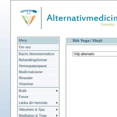
Svenska
Meny
Sök Yoga /
Växjö
Om oss
Bachs blomstermedicin
Behandlingsformer
Homeopatpreparat
Medicinalväxter
Mineraler
Vitaminer
Butik
Forum
Länka din hemsida
Hälsohem & Spa
Meditation & Yoga