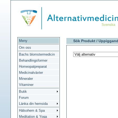
Svenska
Meny
Sök Produkt /
Uppiggan
Om oss
Bachs blomstermedicin
Behandlingsformer
Homeopatpreparat
Medicinalväxter
Mineraler
Vitaminer
Butik
Forum
Länka din hemsida
Hälsohem & Spa
Meditation & Yoga