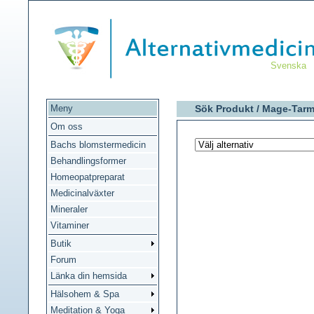
Svenska
Meny
Sök Produkt /
Mage-Tar
Om oss
Bachs blomstermedicin
Behandlingsformer
Homeopatpreparat
Medicinalväxter
Mineraler
Vitaminer
Butik
Forum
Länka din hemsida
Hälsohem & Spa
Meditation & Yoga