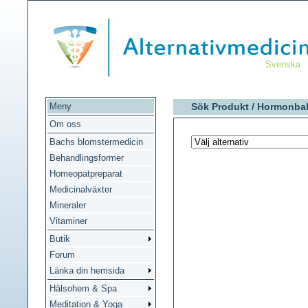
Svenska
Meny
Sök Produkt /
Hormonba
Om oss
Bachs blomstermedicin
Behandlingsformer
Homeopatpreparat
Medicinalväxter
Mineraler
Vitaminer
Butik
Forum
Länka din hemsida
Hälsohem & Spa
Meditation & Yoga