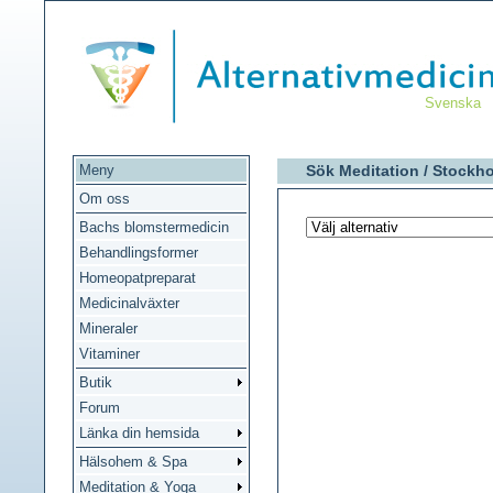
Svenska
Meny
Sök Meditation /
Stockh
Om oss
Bachs blomstermedicin
Behandlingsformer
Homeopatpreparat
Medicinalväxter
Mineraler
Vitaminer
Butik
Forum
Länka din hemsida
Hälsohem & Spa
Meditation & Yoga