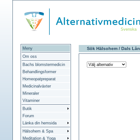
Svenska
Meny
Sök Hälsohem /
Dals Lå
Om oss
Bachs blomstermedicin
Behandlingsformer
Homeopatpreparat
Medicinalväxter
Mineraler
Vitaminer
Butik
Forum
Länka din hemsida
Hälsohem & Spa
Meditation & Yoga