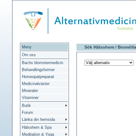
Svenska
Meny
Sök Hälsohem /
Bromöll
Om oss
Bachs blomstermedicin
Behandlingsformer
Homeopatpreparat
Medicinalväxter
Mineraler
Vitaminer
Butik
Forum
Länka din hemsida
Hälsohem & Spa
Meditation & Yoga