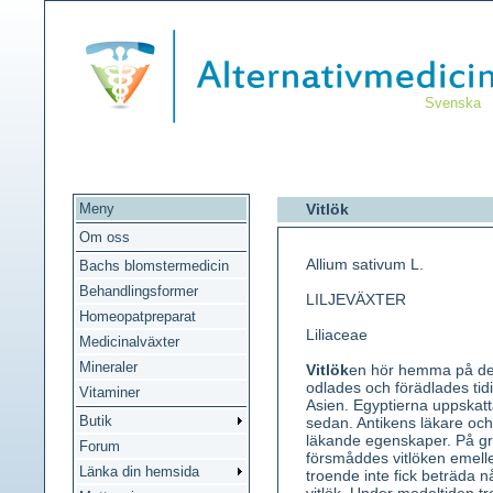
Svenska
Meny
Vitlök
Om oss
Allium sativum L.
Bachs blomstermedicin
Behandlingsformer
LILJEVÄXTER
Homeopatpreparat
Liliaceae
Medicinalväxter
Mineraler
Vitlök
en hör hemma på de 
odlades och förädlades tidi
Vitaminer
Asien. Egyptierna uppskatt
Butik
sedan. Antikens läkare och
läkande egenskaper. På g
Forum
försmåddes vitlöken emelle
Länka din hemsida
troende inte fick beträda 