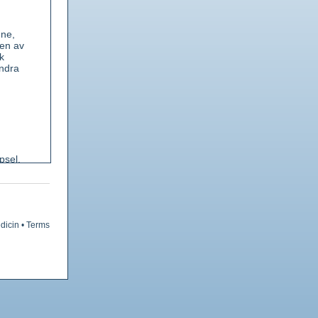
mne,
gen av
k
andra
psel.
ed
dicin
•
Terms
met
av