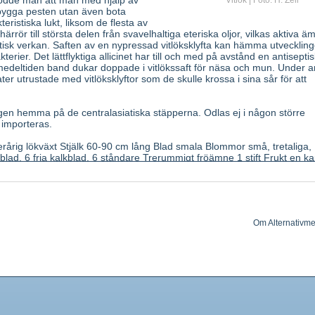
trodde man att man med hjälp av
Vitlök | Foto: H. Zell
ebygga pesten utan även bota
eristiska lukt, liksom de flesta av
rrör till största delen från svavelhaltiga eteriska oljor, vilkas aktiva ä
biotisk verkan. Saften av en nypressad vitlöksklyfta kan hämma utvecklin
erier. Det lättflyktiga allicinet har till och med på avstånd en antiseptis
medeltiden band dukar doppade i vitlökssaft för näsa och mun. Under 
ter utrustade med vitlöksklyftor som de skulle krossa i sina sår för att
gen hemma på de centralasiatiska stäpperna. Odlas ej i någon större
 importeras.
lerårig lökväxt Stjälk 60-90 cm lång Blad smala Blommor små, tretaliga,
lad. 6 fria kalkblad. 6 ståndare Trerummigt fröämne 1 stift Frukt en ka
tor'' eller bilökar omgivna av ett tunt, vanligen vitt skal Den förökas m
p.
Om Alternativme
haltiga aminosyran alliin, som är luktlös och inaktiv, spjälkas av enzy
ar bakteriedödande effekt, pyrodruvsyra och ammoniak Allicin omvandlas 
sulfid och närstående sulfider som har en genomträngande vitlökslukt.
edödande, hammar jäsningsprocesser i mag-tarm-kanalen,
 galldrivande, kramplösande, kärlvidgande.
kroniska tarminfektioner, väderspänning. Vid förhöjt blodtryck.