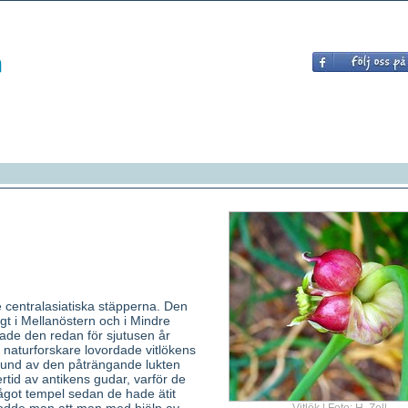
centralasiatiska stäpperna. Den
gt i Mellanöstern och i Mindre
ade den redan för sjutusen år
 naturforskare lovordade vitlökens
rund av den påträngande lukten
rtid av antikens gudar, varför de
något tempel sedan de hade ätit