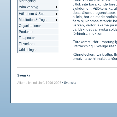
vitlök. Under medeltiden 
Mottagning
vitlök inte bara kunde för
Våra verktyg
sjukdomen. Vitlökens karakt
dess läkande egenskaper, hä
Hälsohem & Spa
allicin, har en starkt anti
Meditation & Yoga
flera sjukdomsalstrande bakt
verkan, varför läkarna på 
Organisationer
världskriget var ryska solda
Produkter
förhindra infektion.
Terapeuter
Förekomst: Hör ursprungli
Tillverkare
utsträckning i Sverige utan
Utbildningar
Kännetecken: En kraftig, f
omgivna av hinnaktiga högb
Löken består av många "klyf
bilökar. Smak mycket skar
Använda växtdelar: Löken.
Svenska
Alternativmedicin © 1996-
2026
• Svenska
Innehållsämnen: Den svavel
allinas till allicin, som h
luftens syre till diailyldi
Medicinsk verkan: bakteri
väderspänningsfördelande,
Användning: Vid akuta och 