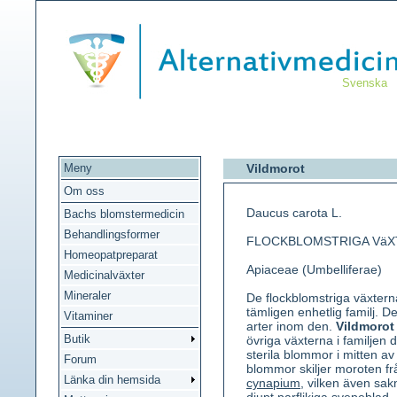
Svenska
Meny
Vildmorot
Om oss
Daucus carota L.
Bachs blomstermedicin
Behandlingsformer
FLOCKBLOMSTRIGA VäX
Homeopatpreparat
Apiaceae (Umbelliferae)
Medicinalväxter
Mineraler
De flockblomstriga växtern
tämligen enhetlig familj. De
Vitaminer
arter inom den.
Vildmorot
Butik
övriga växterna i familjen
sterila blommor i mitten a
Forum
blommor skiljer moroten frå
Länka din hemsida
cynapium
, vilken även sak