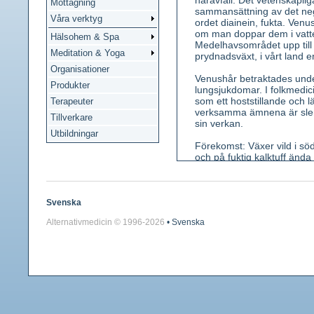
håravfall. Det vetenskapli
Mottagning
sammansättning av det neg
Våra verktyg
ordet diainein, fukta. Venu
om man doppar dem i vatten
Hälsohem & Spa
Medelhavsområdet upp till 
Meditation & Yoga
prydnadsväxt, i vårt land e
Organisationer
Venushår betraktades und
Produkter
lungsjukdomar. I folkmedic
som ett hoststillande och l
Terapeuter
verksamma ämnena är slemä
Tillverkare
sin verkan.
Utbildningar
Förekomst: Växer vild i södr
och på fuktig kalktuff ända
Kännetecken: En 10-40 cm 
bladskaften som är bräcklig
vacker i formen - den är tr
Svenska
inom ett veck vid småbladen
Alternativmedicin © 1996-
2026
• Svenska
Använda växtdelar: Blad, fä
Innehållsämnen: Slem, garv
Medicinsk verkan: Hosthä
Användning: Vid hosta och