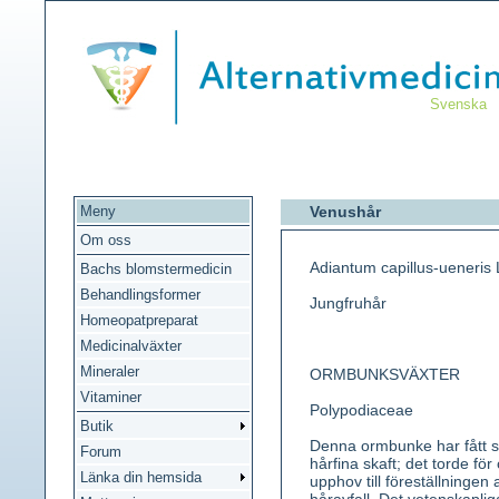
Svenska
Meny
Venushår
Om oss
Adiantum capillus-ueneris 
Bachs blomstermedicin
Behandlingsformer
Jungfruhår
Homeopatpreparat
Medicinalväxter
Mineraler
ORMBUNKSVÄXTER
Vitaminer
Polypodiaceae
Butik
Denna ormbunke har fått s
Forum
hårfina skaft; det torde för
Länka din hemsida
upphov till föreställningen 