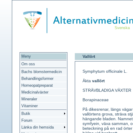
Svenska
Meny
Vallört
Om oss
Symphytum officinale L.
Bachs blomstermedicin
Behandlingsformer
Äkta
vallört
Homeopatpreparat
STRÄVBLADIGA VÄXTER
Medicinalväxter
Mineraler
Borapinaceae
Vitaminer
På dikesrenar, längs vägar
Butik
vallörtens grova, sträva st
hängande bladen. Namne
Forum
symfyein, växa samman, o
Länka din hemsida
beteckning på en rad örter 