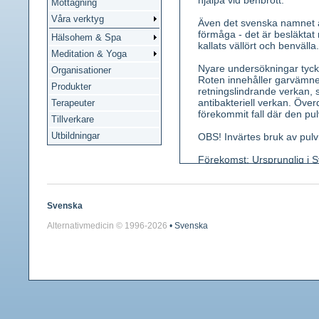
hjälpa vid benbrott.
Mottagning
Våra verktyg
Även det svenska namnet 
förmåga - det är besläktat 
Hälsohem & Spa
kallats vällört och benväl
Meditation & Yoga
Nyare undersökningar tycks
Organisationer
Roten innehåller garvämn
Produkter
retningslindrande verkan, 
antibakteriell verkan. Överdr
Terapeuter
förekommit fall där den pul
Tillverkare
Utbildningar
OBS! Invärtes bruk av pulvris
Förekomst: Ursprunglig i S
Uppland, lokalt upp till V
uppländsk vallört, Sx. upl
Kännetecken: En 30-80 cm h
Svenska
förgrenad. Blad elliptiska-l
Alternativmedicin © 1996-
2026
• Svenska
augusti), i förgrenade knip
på slem. Doftlös. Smak syr
Använda växtdelar: Färsk o
Innehållsämnen: Slem, ca 3
Medicinsk verkan: Invärte