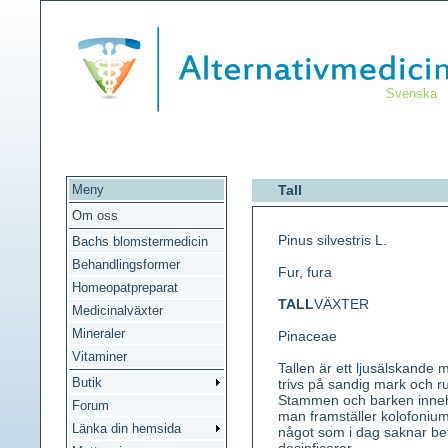
Svenska
Meny
Tall
Om oss
Pinus silvestris L.
Bachs blomstermedicin
Behandlingsformer
Fur, fura
Homeopatpreparat
TALL
VÄXTER
Medicinalväxter
Mineraler
Pinaceae
Vitaminer
Tallen är ett ljusälskande 
Butik
trivs på sandig mark och ru
Stammen och barken innehåll
Forum
man framställer kolofonium,
Länka din hemsida
något som i dag saknar be