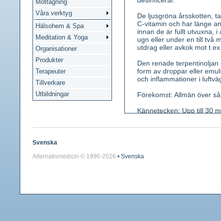
desinficerar.
Mottagning
Våra verktyg
De ljusgröna årsskotten, tal
C-vitamin och har länge an
Hälsohem & Spa
innan de är fullt utvuxna, 
Meditation & Yoga
ugn eller under en till två
utdrag eller avkok mot t.e
Organisationer
Produkter
Den renade terpentinoljan 
form av droppar eller emuls
Terapeuter
och inflammationer i luftvä
Tillverkare
Utbildningar
Förekomst: Allmän över så 
Kännetecken: Upp till 30 m
tillplattad. Bark först blek
uppsprucken i små plattor.
samlingar, honblommor purp
äggformiga, mörka med utsp
Svenska
Alternativmedicin © 1996-
2026
• Svenska
Använda växtdelar: De out
Innehållsämnen: Både skott
eterisk olja, terpentinolja
sammansatt av koniferylalk
Medicinsk verkan: Upphostn