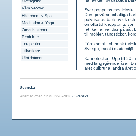
fått av den svartaktiga bar
Mottagning
Våra verktyg
Svartpoppelns medicinska an
Den garvämneshaltiga bark
Hälsohem & Spa
pulvriserad bark av ek oc
Meditation & Yoga
emellertid knopparna, som 
fett kan användas på sår, 
Organisationer
till möbler, tändstickor, ko
Produkter
Förekomst: Inhemsk i Mella
Terapeuter
Sverige, mest i stadsmiljö.
Tillverkare
Utbildningar
Kännetecken: Upp till 30 
med längsgående åsar. Blad 
året gulbruna, andra året 
ståndarknappar, honhängena 
Smak bitter-syrilg.
Använda växtdelar: De helt
Svenska
torkade på galler i solen.
Alternativmedicin © 1996-
2026
• Svenska
Innehållsämnen: Glykosiden
eterolja, vax, harts.
Medicinsk verkan: Sårläka
Användning: Ingår i poppe