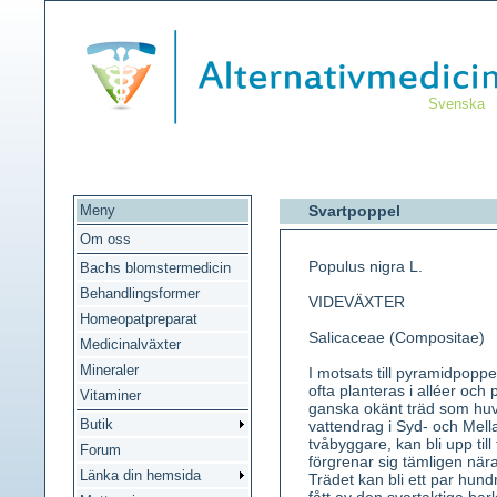
Svenska
Meny
Svartpoppel
Om oss
Populus nigra L.
Bachs blomstermedicin
Behandlingsformer
VIDEVÄXTER
Homeopatpreparat
Salicaceae (Compositae)
Medicinalväxter
Mineraler
I motsats till pyramidpopp
ofta planteras i alléer och
Vitaminer
ganska okänt träd som hu
Butik
vattendrag i Syd- och Mel
tvåbyggare, kan bli upp til
Forum
förgrenar sig tämligen när
Länka din hemsida
Trädet kan bli ett par hun