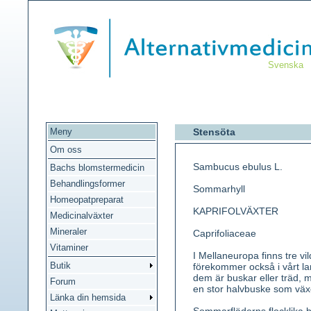
Svenska
Meny
Stensöta
Om oss
Sambucus ebulus L.
Bachs blomstermedicin
Behandlingsformer
Sommarhyll
Homeopatpreparat
KAPRIFOLVÄXTER
Medicinalväxter
Mineraler
Caprifoliaceae
Vitaminer
I Mellaneuropa finns tre vi
Butik
förekommer också i vårt lan
dem är buskar eller träd,
Forum
en stor halvbuske som väx
Länka din hemsida