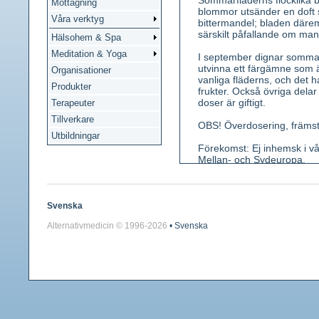
Sommarfläderns flocklika bl
Mottagning
blommor utsänder en doft
Våra verktyg
bittermandel; bladen därem
särskilt påfallande om ma
Hälsohem & Spa
Meditation & Yoga
I september dignar sommar
utvinna ett färgämne som ä
Organisationer
vanliga fläderns, och det ha
Produkter
frukter. Också övriga delar
doser är giftigt.
Terapeuter
Tillverkare
OBS! Överdosering, främst 
Utbildningar
Förekomst: Ej inhemsk i vår
Mellan- och Sydeuropa.
Kännetecken: En 50-150 cm h
Blad parbladiga med 7 11 l
anstrykning (juni-augusti),
Svenska
violetta. Frukt ett svart g
Alternativmedicin © 1996-
2026
• Svenska
vit och frodig. Hela plant
Använda växtbelar: Jordsta
Innehållsämnen: Eterisk ol
Medicinsk verkan: Svett- o