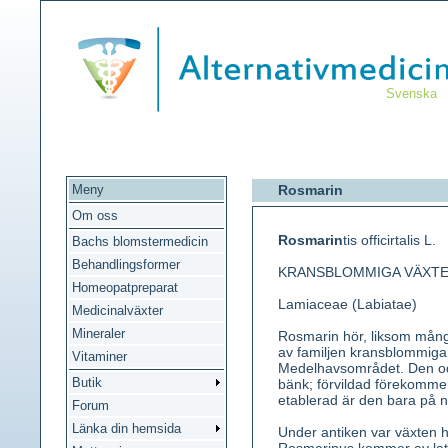
Svenska
Meny
Rosmarin
Om oss
Rosmarin
tis officirtalis L.
Bachs blomstermedicin
Behandlingsformer
KRANSBLOMMIGA VÄXT
Homeopatpreparat
Lamiaceae (Labiatae)
Medicinalväxter
Mineraler
Rosmarin hör, liksom mång
av familjen kransblommiga
Vitaminer
Medelhavsområdet. Den odl
Butik
bänk; förvildad förekommer
etablerad är den bara på någ
Forum
Länka din hemsida
Under antiken var växten h