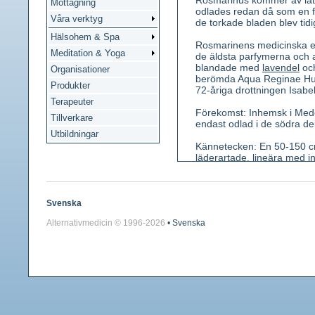
Rosmarinus kommer av lat
Mottagning
odlades redan då som en fö
Våra verktyg
de torkade bladen blev tid
Hälsohem & Spa
Rosmarinens medicinska ege
Meditation & Yoga
de äldsta parfymerna och a
blandade med
lavendel
och
Organisationer
berömda Aqua Reginae Hunga
Produkter
72-åriga drottningen Isabe
Terapeuter
Förekomst: Inhemsk i Medel
Tillverkare
endast odlad i de södra de
Utbildningar
Kännetecken: En 50-150 cm
läderartade, lineära med i
april), skaftade. Foder kloc
underläpp treflikig, stånda
Använda växtdelar: Blad.
Svenska
Alternativmedicin © 1996-
2026
• Svenska
Innehållsämnen: 1 -2 % ete
Depsiden rosmarinsyra Bitt
Medicinsk verkan: Aptitst
Användning: Invärtes vid ap
Eteriska oljan till hudret