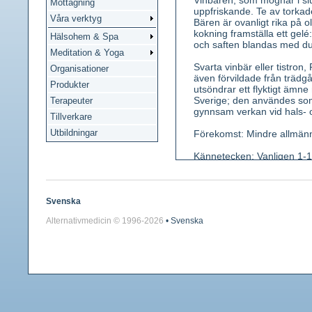
Vinbären, som mognar i sl
Mottagning
uppfriskande. Te av torkad
Våra verktyg
Bären är ovanligt rika på o
kokning framställa ett gelé
Hälsohem & Spa
och saften blandas med d
Meditation & Yoga
Svarta vinbär eller tistro
Organisationer
även förvildade från trädgå
Produkter
utsöndrar ett flyktigt ämne 
Sverige; den användes so
Terapeuter
gynnsam verkan vid hals- 
Tillverkare
Utbildningar
Förekomst: Mindre allmänna
Kännetecken: Vanligen 1-1
flikar, skaftade. Blommor 
Bär små, röda, saftiga, med
Använda växtdelar: Bär. Av
Svenska
Alternativmedicin © 1996-
2026
• Svenska
Innehållsämnen: I röda vinb
flavonoider, antocyanosider
garvämnen och kinasyra.
Medicinsk verkan: Röda vi
Blad av svarta vinbär urind
Användning: Blad av svarta