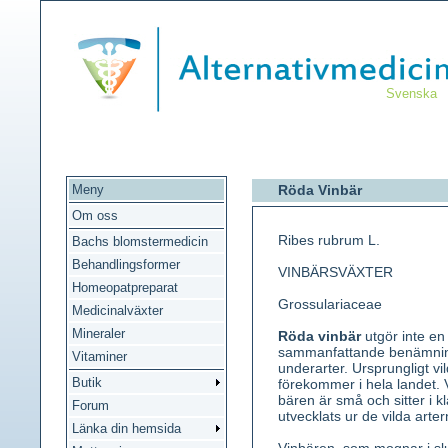
Svenska
Meny
Röda Vinbär
Om oss
Ribes rubrum L.
Bachs blomstermedicin
Behandlingsformer
VINBÄRSVÄXTER
Homeopatpreparat
Grossulariaceae
Medicinalväxter
Mineraler
Röda vinbär
utgör inte en
sammanfattande benämning 
Vitaminer
underarter. Ursprungligt vi
Butik
förekommer i hela landet.
bären är små och sitter i 
Forum
utvecklats ur de vilda arter
Länka din hemsida