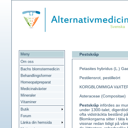
Svenska
Meny
Pestskråp
Om oss
Petasites hybridus (L.) Gae
Bachs blomstermedicin
Behandlingsformer
Pestilensrot, pestilleört
Homeopatpreparat
KORGBLOMMIGA VäXTE
Medicinalväxter
Mineraler
Asteraceae (Compositae)
Vitaminer
Pestskråp
infördes av mun
Butik
under 1300-talet, digerdö
ofta vidsträckta bestånd p
Forum
Blomkorgarna sitter i täta 
Länka din hemsida
vissnar redan tidigt på vår