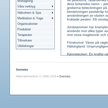
de jättestora, rabarberlika 
Mottagning
dess botaniska namn – pe
Våra verktyg
grekerna beteckningen på e
benämningen pestskråp har
Hälsohem & Spa
användningen av växten so
Meditation & Yoga
fruktade pesten. Ett omsla
Organisationer
Jordstammen har kramplös
Produkter
används mot olika typer av
mot vissa magbesvär och st
Terapeuter
Tillverkare
Förekomst: Växer på vägkan
Utbildningar
Hälsingland. Ursprungligen
Kännetecken: En kraftig väx
rödaktig, täckt med rostfär
halv meter breda. De liknar
Bladskaft längsfårat, på o
korgar. Två byggare. Frukt
Svenska
Jordstammens doft sötaktig
Alternativmedicin © 1996-
2026
• Svenska
Använda växtdelar: Rot, fä
Innehållsämnen: Petasin (a
och B, S-petasolid.
Medicinsk verkan: Kramplö