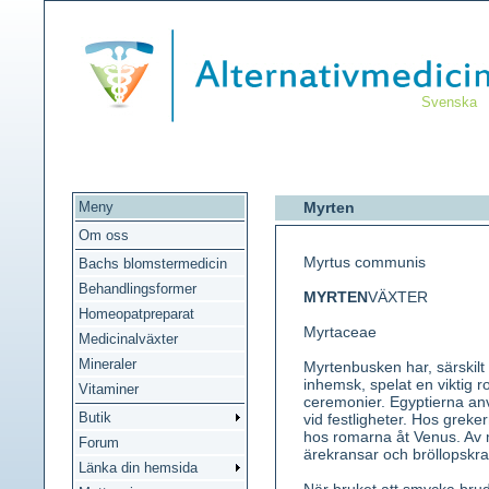
Svenska
Meny
Myrten
Om oss
Myrtus communis
Bachs blomstermedicin
Behandlingsformer
MYRTEN
VÄXTER
Homeopatpreparat
Myrtaceae
Medicinalväxter
Mineraler
Myrtenbusken har, särskilt
inhemsk, spelat en viktig r
Vitaminer
ceremonier. Egyptierna a
Butik
vid festligheter. Hos greke
hos romarna åt Venus. Av 
Forum
ärekransar och bröllopskra
Länka din hemsida