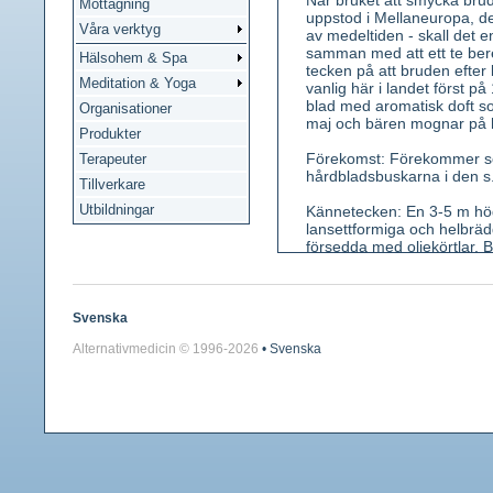
När bruket att smycka bru
Mottagning
uppstod i Mellaneuropa, d
Våra verktyg
av medeltiden - skall det e
samman med att ett te ber
Hälsohem & Spa
tecken på att bruden efter
Meditation & Yoga
vanlig här i landet först p
blad med aromatisk doft so
Organisationer
maj och bären mognar på h
Produkter
Förekomst: Förekommer som 
Terapeuter
hårdbladsbuskarna i den s.
Tillverkare
Utbildningar
Kännetecken: En 3-5 m hög,
lansettformiga och helbrädd
försedda med oljekörtlar. 
kronblad 5, talrika långska
pepparlik, bärens smak syr
Använda växtdelar: Blad (a
Svenska
Alternativmedicin © 1996-
2026
• Svenska
Innehållsämnen: Garvämne,
Citronsyra, äppelsyra, vita
Medicinsk verkan: Adstring
Användning: Numera begräns