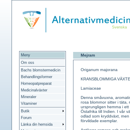
Svenska
Meny
Mejram
Om oss
Origanum majorana
Bachs blomstermedicin
Behandlingsformer
KRANSBLOMMIGA VÄXT
Homeopatpreparat
Lamiaceae
Medicinalväxter
Mineraler
Denna småvuxna, aromatisk
rosa blommor sitter i täta,
Vitaminer
ursprungligen hemma i ett
Butik
Östafrika till Indien. I vå
odlad som kryddväxt, men 
Forum
förvildade exemplar.
Länka din hemsida