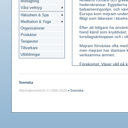
Antikens romare och grek
Mottagning
hederskransar. Egyptierna
Våra verktyg
balsameringsoljor, och växt
Europa kom mejram under 
Hälsohem & Spa
flitigt som läkeväxt i klost
Meditation & Yoga
Efter att tidigare ha anvä
Organisationer
hand känd som kryddväxt; s
Produkter
torsdagsärtsoppan och i oli
Terapeuter
Mejram förväxlas ofta me
Tillverkare
men mejram har starkare kr
Utbildningar
verksamma ämnen.
Förekomst: Växer vild på kl
Sverige.
Kännetecken: En lågvuxen,
äggrunda eller ovala, helb
Svenska
obetydliga i täta samlinga
Alternativmedicin © 1996-
2026
• Svenska
ungefär lika långa. Doft st
Använda växtdelar: Grensp
Innehållsämnen: 0,7-3,0 % 
Medicinsk verkan: Antisep