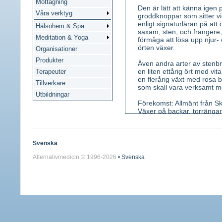
Mottagning
Den är lätt att känna igen 
Våra verktyg
groddknoppar som sitter vi
enligt signaturläran på at
Hälsohem & Spa
saxam, sten, och frangere,
Meditation & Yoga
förmåga att lösa upp njur-
örten växer.
Organisationer
Produkter
Även andra arter av stenbr
en liten ettårig ört med vi
Terapeuter
en flerårig växt med rosa 
Tillverkare
som skall vara verksamt mo
Utbildningar
Förekomst: Allmänt från S
Växer på backar, torrängar
Kännetecken: En flerårig 20
förgrenad. Nedre blad njur
groddknoppar med vilkas hj
Svenska
moderplantan och kan med hj
Alternativmedicin © 1996-
2026
• Svenska
(maj-juni). De sitter i gle
Ståndare 10, pistiller 2. D
Använda växtdelar: Rot, bl
Innehållsämnen: Vitamin 
Medicinsk verkan: Adstringe