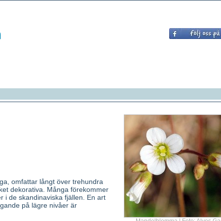
ga, omfattar långt över trehundra
cket dekorativa. Många förekommer
er i de skandinaviska fjällen. En art
ande på lägre nivåer är