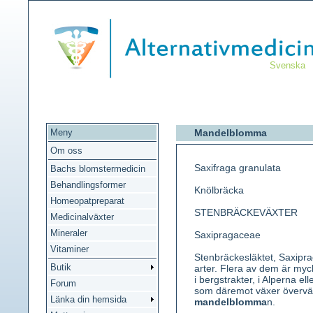
Svenska
Meny
Mandelblomma
Om oss
Saxifraga granulata
Bachs blomstermedicin
Behandlingsformer
Knölbräcka
Homeopatpreparat
STENBRÄCKEVÄXTER
Medicinalväxter
Mineraler
Saxipragaceae
Vitaminer
Stenbräckesläktet, Saxipra
Butik
arter. Flera av dem är my
i bergstrakter, i Alperna ell
Forum
som däremot växer överväg
Länka din hemsida
mandelblomma
n.