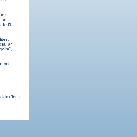
spar
 av
tens
ark där
ites,
lia, är
golte",
pmark.
t
ära
 vita
dicin
•
Terms