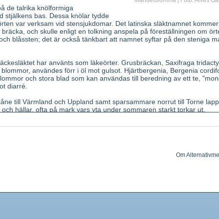
Mandelblomma | Foto: Alves Ga
på de talrika knölformiga
d stjälkens bas. Dessa knölar tydde
t örten var verksam vid stensjukdomar. Det latinska släktnamnet kommer
 bräcka, och skulle enligt en tolkning anspela på föreställningen om ör
 och blåssten; det är också tänkbart att namnet syftar på den steniga m
äckesläktet har använts som läkeörter. Grusbräckan, Saxifraga tridactyl
ta blommor, användes förr i öl mot gulsot. Hjärtbergenia, Bergenia cordifo
blommor och stora blad som kan användas till beredning av ett te, "mon
t diarré.
kåne till Värmland och Uppland samt sparsammare norrut till Torne lap
 och hällar, ofta på mark vars yta under sommaren starkt torkar ut.
-50 cm hög ört med enkel, körtelhårig stjälk som allra längst upp är lät
lika och försedda med körtelhår. Vid stjälkbasen finns en anhopning sk
älp en del av förökningen sker. Groddknopparna lossnar lätt från
älp av t.ex. djur eller vatten spridas till andra platser. Blommor stora,
Om Alternativme
sa blomställningar; 5 foderblad och 5 kronblad som är 20-30 mm långa.
oft angenäm, smak bitter och besk.
ommor, färska blad.
C, garvämne.
rande, aptitstimu lerande, gall- och urindrivande.