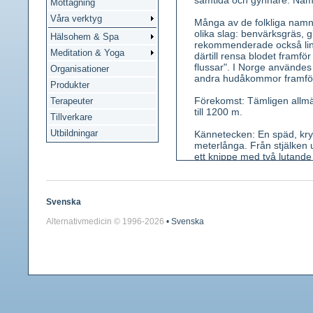
samtida och gynnare. Namn
Mottagning
Våra verktyg
Många av de folkliga namn
olika slag: benvärksgräs, g
Hälsohem & Spa
rekommenderade också linn
Meditation & Yoga
därtill rensa blodet framfö
flussar". I Norge användes
Organisationer
andra hudåkommor framför 
Produkter
Förekomst: Tämligen allmän
Terapeuter
till 1200 m.
Tillverkare
Utbildningar
Kännetecken: En späd, kry
meterlånga. Från stjälken 
ett knippe med två lutande
utanpå och mörkare inuti (j
kortare, stift långt med ett
ett fröämne utvecklas till
Svenska
Använda växtdelar: Hela o
Alternativmedicin © 1996-
2026
• Svenska
Innehållsämnen: Garvämne
Medicinsk verkan: Har tidi
Användning: Har använts m
numera ingen användning 