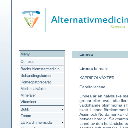
Svenska
Meny
Linnea
Om oss
Linnea
borealis
Bachs blomstermedicin
Behandlingsformer
KAPRIFOLVÄXTER
Homeopatpreparat
Caprifoliaceae
Medicinalväxter
Mineraler
Linnea är en halvbuske me
grenar eller revor, ofta fl
Vitaminer
väldoftande blommorna sitt
Butik
skott. Linnea förekommer i
Asien och Nordamerika - d
Forum
betyder nordlig. Släktnamn
Länka din hemsida
Linné av den holländske b