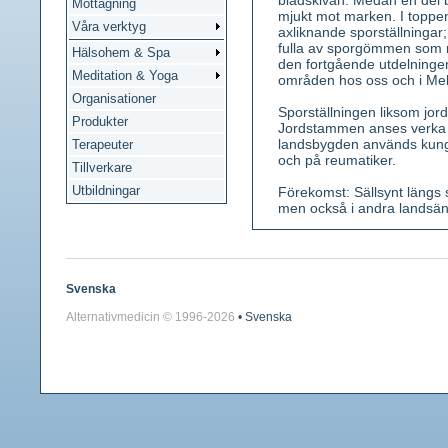
bladskivan. Medan en del 
Mottagning
mjukt mot marken. I toppen
Våra verktyg
axliknande sporställningar; 
fulla av sporgömmen som nä
Hälsohem & Spa
den fortgående utdelningen
Meditation & Yoga
områden hos oss och i Mel
Organisationer
Sporställningen liksom jo
Produkter
Jordstammen anses verka u
landsbygden används kungs
Terapeuter
och på reumatiker.
Tillverkare
Utbildningar
Förekomst: Sällsynt längs
men också i andra landsändar
Kännetecken: En praktfull 
gulbrunaktiga, senare uppr
motsatta, helbräddade elle
sporangiebärande del i topp
Svenska
Jordstammen är lodrät och 
Alternativmedicin © 1996-
2026
• Svenska
Använda växtdelar: Jordsta
ugn. Förvaras lufttätt.
Innehållsämnen: Garvämn
Medicinsk verkan: Laxeran