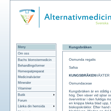
Svenska
Meny
Kungsbräken
Om oss
Osmunda regalis
Bachs blomstermedicin
Behandlingsformer
Safsa
Homeopatpreparat
KUNGSBRÄKEN
VÄXTER
Medicinalväxter
Mineraler
Osmundaceae
Vitaminer
Kungsbräken är en ståtlig
Butik
hög. Den växer vid sjöar 
övervintrar i den fuktiga m
Forum
en knippa bleka blad upp, 
Länka din hemsida
biskopskräklor. Efter hand 