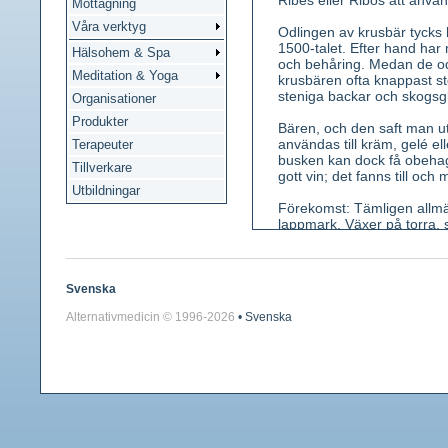
Ribes eller Ribos att anv
Mottagning
Våra verktyg
Odlingen av krusbär tycks 
1500-talet. Efter hand har 
Hälsohem & Spa
och behåring. Medan de od
Meditation & Yoga
krusbären ofta knappast stö
steniga backar och skogsglä
Organisationer
Produkter
Bären, och den saft man ut
användas till kräm, gelé e
Terapeuter
busken kan dock få obehagl
Tillverkare
gott vin; det fanns till o
Utbildningar
Förekomst: Tämligen allmän
lappmark. Växer på torra, s
Kännetecken: En 60-150 cm
tandade flikar. Blommor gu
mycket korta, gulvita kronb
Svenska
runda, vanligen håriga. De 
Alternativmedicin © 1996-
2026
• Svenska
söt.
Använda växtdelar: Blad. rot
Innehållsämnen: Mineralsal
Medicinsk verkan: Aptitst