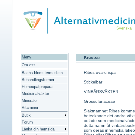
Svenska
Meny
Krusbär
Om oss
Ribes uva-crispa
Bachs blomstermedicin
Behandlingsformer
Stickelbär
Homeopatpreparat
VINBÄRSVÄXTER
Medicinalväxter
Mineraler
Grossulariaceae
Vitaminer
Släktnamnet Ribes kommer 
Butik
betecknade det andra växt
odlade som medicinalväxte
Forum
detta namn åt vinbärsbuske
Länka din hemsida
som deras inhemska läkeö