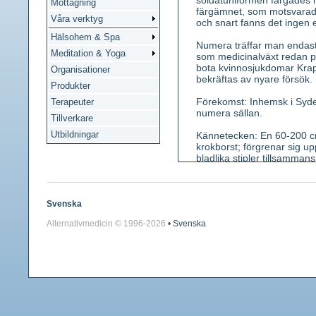
soldatuniformen färgades m
Mottagning
färgämnet, som motsvarad
Våra verktyg
och snart fanns det ingen 
Hälsohem & Spa
Numera träffar man endast 
Meditation & Yoga
som medicinalväxt redan på
bota kvinnosjukdomar Krap
Organisationer
bekräftas av nyare försök.
Produkter
Förekomst: Inhemsk i Syde
Terapeuter
numera sällan.
Tillverkare
Utbildningar
Kännetecken: En 60-200 cm h
krokborst; förgrenar sig up
bladlika stipler tillsamman
augusti), små, foder med 5
runda, till en början röda,
Smak skarp.
Svenska
Använda växtdelar: Jordst
Alternativmedicin © 1996-
2026
• Svenska
Innehållsämnen: Di- och tri
ger röd färg, även åt urin
Medicinsk verkan: Krampl
Användning: Vid njur- och 