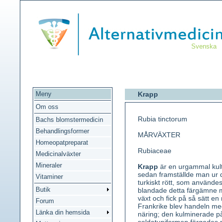
Svenska
Meny
Krapp
Om oss
Rubia tinctorum
Bachs blomstermedicin
Behandlingsformer
MÅRVÄXTER
Homeopatpreparat
Rubiaceae
Medicinalväxter
Mineraler
Krapp
är en urgammal kultu
sedan framställde man ur d
Vitaminer
turkiskt rött, som använde
Butik
blandade detta färgämne 
växt och fick på så sätt en 
Forum
Frankrike blev handeln med
Länka din hemsida
näring; den kulminerade på