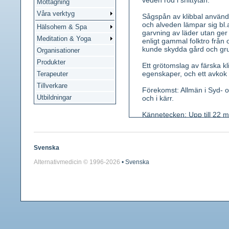
veden röd i snittytan.
Mottagning
Våra verktyg
Sågspån av klibbal används 
och alveden lämpar sig bl.
Hälsohem & Spa
garvning av läder utan ger
Meditation & Yoga
enligt gammal folktro från
kunde skydda gård och gr
Organisationer
Produkter
Ett grötomslag av färska k
egenskaper, och ett avkok a
Terapeuter
Tillverkare
Förekomst: Allmän i Syd- o
Utbildningar
och i kärr.
Kännetecken: Upp till 22 m
uppsprucken, grenar krokig
skaftade, rundade, urnupn
grön- eller rödaktiga (mar
samlingar. Han- och honbl
Svenska
kottar, som blir mörkbruna
Alternativmedicin © 1996-
2026
• Svenska
kvävefixerande bakterier. 
Använda växtdelar: Bark a
Innehållsämnen: 10-15 % 
Medicinsk verkan: Sårläka