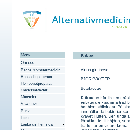
Svenska
Meny
Klibbal
Om oss
Alnus glutinosa
Bachs blomstermedicin
Behandlingsformer
BJÖRKVÄXTER
Homeopatpreparat
Betulaceae
Medicinalväxter
Mineraler
Klibbal
en hör liksom gråale
enbyggare - samma träd b
Vitaminer
honblomställningar. På sina
Butik
innehållande bakterier som
kvävet i luften. Den unga a
Forum
förhållande till höjden; se
Länka din hemsida
trädet får en vidare krona