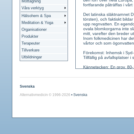
den förr över hela Europa;
Mottagning
fortfarande påträffas i vårt
Våra verktyg
Det latinska släktnamnet
Hälsohem & Spa
törsten), och faktiskt bild
Meditation & Yoga
upp regnvatten. En egendom
ovala blomkorgarna inte slå
Organisationer
mitt, varefter den breder 
Produkter
Inom folkmedicinen har de
vårtor och som ögonvatten
Terapeuter
Tillverkare
Förekomst: Inhemsk i Syd- 
Utbildningar
Tillfällig på avfallsplatser 
Kännetecken: En grov, 80-1
De torra stjälkarna står kv
fläckar. Bladparen är del
Blommor Ijuslila (juli-augu
rörformig med 4 flikar. Fo
Svenska
insamlad i slutet av somma
Alternativmedicin © 1996-
2026
• Svenska
Innehållsämnen: Mineralsal
Medicinsk verkan: Aptitsti
Användning: Saknar numer