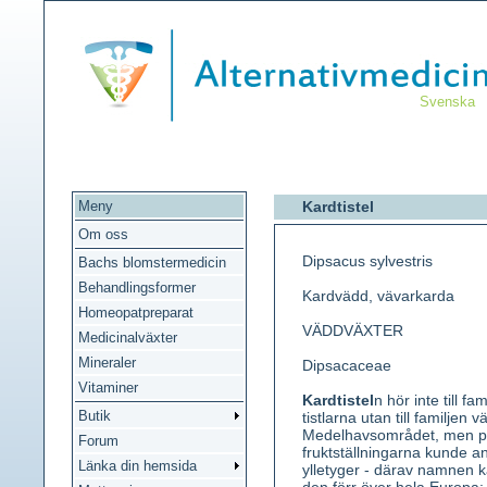
Svenska
Meny
Kardtistel
Om oss
Dipsacus sylvestris
Bachs blomstermedicin
Behandlingsformer
Kardvädd, vävarkarda
Homeopatpreparat
VÄDDVÄXTER
Medicinalväxter
Mineraler
Dipsacaceae
Vitaminer
Kardtistel
n hör inte till 
Butik
tistlarna utan till familje
Medelhavsområdet, men på
Forum
fruktställningarna kunde 
Länka din hemsida
ylletyger - därav namnen k