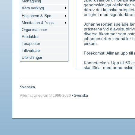
(androsaimon). I johannes
Mottagning
genomskinliga oljekörtlar 
Våra verktyg
därav det latinska artepite
enlighet med signaturläran
Hälsohem & Spa
Meditation & Yoga
Johannesörten spelade län
prästerna vid djävulsutdri
Organisationer
diverse åkommor som astma
Produkter
johannesörten innehåller h
pirkum.
Terapeuter
Tillverkare
Förekomst: Allmän upp till 
Utbildningar
Kännetecken: Upp till 60 cm 
skaftlösa, med genomskinli
foder- och kronblad med sv
spolformig. Jordstam förg
Använda växtdelar: Färsk
Svenska
Alternativmedicin © 1996-
2026
• Svenska
Innehållsämnen: Eterolja m
klorogensyra. Flavonoider
pigmentet hypericin i svart
Medicinsk effekt: Kramplös
Antidepressiv verkan och öve
Användning: Invärtes vid m