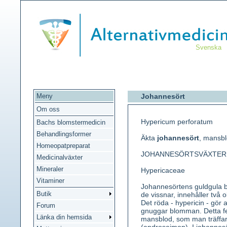
Svenska
Meny
Johannesört
Om oss
Hypericum perforatum
Bachs blomstermedicin
Behandlingsformer
Äkta
johannesört
, mansb
Homeopatpreparat
JOHANNESÖRTSVÄXTER
Medicinalväxter
Mineraler
Hypericaceae
Vitaminer
Johannesörtens guldgula b
Butik
de vissnar, innehåller två ol
Det röda - hypericin - gör
Forum
gnuggar blomman. Detta fe
Länka din hemsida
mansblod, som man träffar