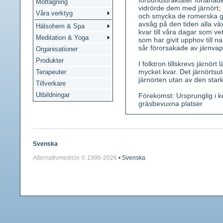
förbundstraktater förlänad
Mottagning
vidrörde dem med järnört; m
Våra verktyg
och smycka de romerska g
avsåg på den tiden alla vä
Hälsohem & Spa
kvar till våra dagar som ve
Meditation & Yoga
som har givit upphov till n
sår förorsakade av järnva
Organisationer
Produkter
I folktron tillskrevs järnör
mycket kvar. Det järnörtsu
Terapeuter
järnörten utan av den star
Tillverkare
Utbildningar
Förekomst: Ursprunglig i ko
gräsbevuxna platser
Kännetecken: En 30-80 cm hö
blombärande skotten utgår s
vid basen kilformiga, på ko
(juli-oktober) i smalt axli
Svenska
kort, böjd pip och 5 kronfl
Alternativmedicin © 1996-
2026
• Svenska
förgrenad. Smak bitter.
Använda växtdelar: Hela ov
Innehållsämnen: Eterisk ol
Medicinsk verkan: Urindr
mjölksekretionen hos amm