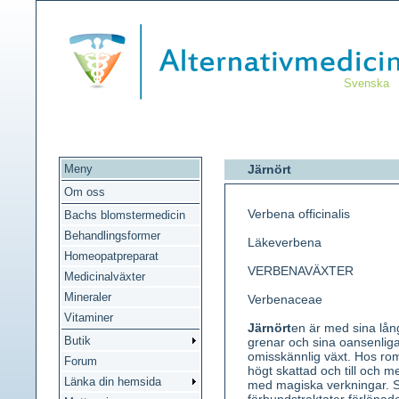
Svenska
Meny
Järnört
Om oss
Verbena officinalis
Bachs blomstermedicin
Behandlingsformer
Läkeverbena
Homeopatpreparat
VERBENAVÄXTER
Medicinalväxter
Mineraler
Verbenaceae
Vitaminer
Järnört
en är med sina lång
Butik
grenar och sina oansenlig
omisskännlig växt. Hos rom
Forum
högt skattad och till och 
Länka din hemsida
med magiska verkningar. S