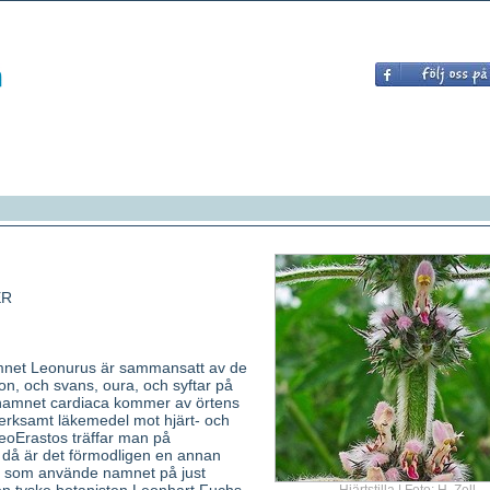
ER
amnet Leonurus är sammansatt av de
eon, och svans, oura, och syftar på
tnamnet cardiaca kommer av örtens
rksamt läkemedel mot hjärt- och
oErastos träffar man på
då är det förmodligen en annan
e som använde namnet på just