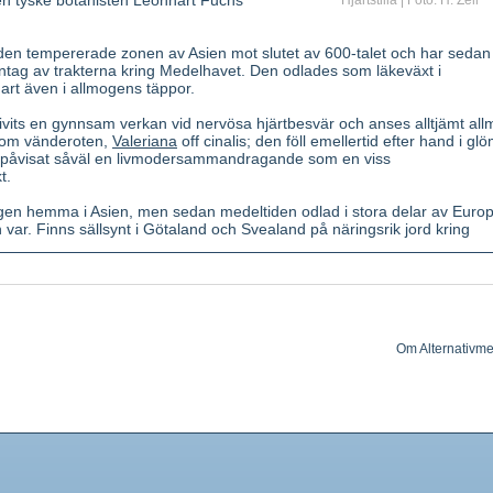
en tyske botanisten Leonhart Fuchs
Hjärtstilla | Foto: H. Zell
n den tempererade zonen av Asien mot slutet av 600-talet och har sedan 
tag av trakterna kring Medelhavet. Den odlades som läkeväxt i
art även i allmogens täppor.
skrivits en gynnsam verkan vid nervösa hjärtbesvär och anses alltjämt all
som vänderoten,
Valeriana
off cinalis; den föll emellertid efter hand i gl
 påvisat såväl en livmodersammandragande som en viss
t.
gen hemma i Asien, men sedan medeltiden odlad i stora delar av Europ
 var. Finns sällsynt i Götaland och Svealand på näringsrik jord kring
50-150 cm hög. Stjälk styv. fyrkantig och grenad, med blad utefter hela
na, undertill grå, skaftade, tandade och handflikiga, de nedre med 5-
osa till purpurröda (juli- augusti) i täta kransar i övre delen av stjälke
 är hakformigt krökta. Krona hårig, inuti försedd med en hårkrans. Luk
Om Alternativme
 blommande grenspets.
, eterolja, bitter ämnesglykosid, garvämne.
gnande, upphostningsbefordrande, livmoderkontraherande. Forskning 
på sköldkörteln.