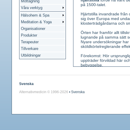
hjärtstilla
torde ha varit d
Mottagning
på 1500-talet.
Våra verktyg
Hjärtstilla invandrade frå
Hälsohem & Spa
sig över Europa med undan
Meditation & Yoga
klosterträdgårdarna och sn
Organisationer
Örten har framför allt till
Produkter
lugnande på samma sätt 
Nyare undersökningar har
Terapeuter
sköldkörtelreglerande effek
Tillverkare
Utbildningar
Förekomst: Hör ursprungli
uppträder förvildad här och
bebyggelse.
Kännetecken: Flerårig ört, 
längd. Blad ovanpå mörkgrö
övre med 3 flikar. Blommor r
Svenska
med 5 tänder; de två nedre
Alternativmedicin © 1996-
2026
• Svenska
obehaglig, smak bitter.
Använda växtdelar: Färsk
Innehållsämnen: Stachydrin
Medicinsk verkan: Hjärtlu
beträffande växtens effekt 