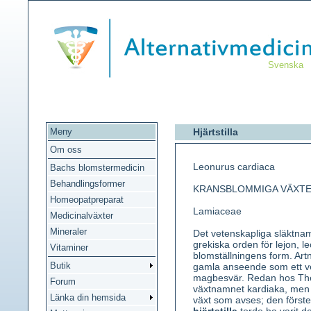
Svenska
Meny
Hjärtstilla
Om oss
Leonurus cardiaca
Bachs blomstermedicin
Behandlingsformer
KRANSBLOMMIGA VÄXT
Homeopatpreparat
Lamiaceae
Medicinalväxter
Mineraler
Det vetenskapliga släktn
grekiska orden för lejon, l
Vitaminer
blomställningens form. Ar
Butik
gamla anseende som ett ve
magbesvär. Redan hos The
Forum
växtnamnet kardiaka, men 
Länka din hemsida
växt som avses; den först