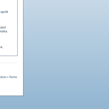
spritt
mänt
ömska.
a;
 sin
7, de
n. Foder
t
dicin
•
Terms
pågår