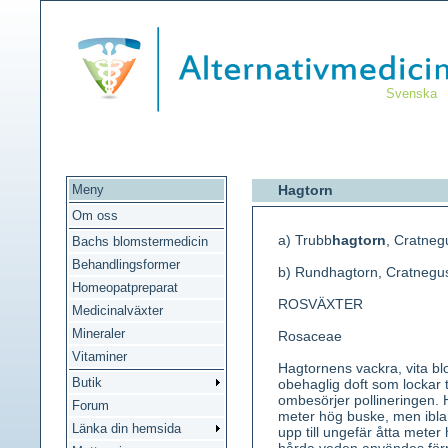
Svenska
Meny
Hagtorn
Om oss
a) Trubb
hagtorn
, Cratne
Bachs blomstermedicin
Behandlingsformer
b) Rundhagtorn, Cratnegus
Homeopatpreparat
ROSVÄXTER
Medicinalväxter
Mineraler
Rosaceae
Vitaminer
Hagtornens vackra, vita bl
Butik
obehaglig doft som lockar ti
ombesörjer pollineringen. 
Forum
meter hög buske, men ibland 
Länka din hemsida
upp till ungefär åtta meter