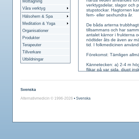
hårda veden användes förr f
Mottagning
verktygsdelar, slagor och
Våra verktyg
stupstockar. Hagtornen kan
fem- eller sexhundra år.
Hälsohem & Spa
Meditation & Yoga
De båda arterna trubbhagt
tillsammans och har samma m
Organisationer
antalet kärnor i frukterna
Produkter
nödtider åts de även av män
tid. I folkmedicinen använd
Terapeuter
Tillverkare
Förekomst: Tämligen allmän
Utbildningar
Kännetecken: a) 2-4 m hög
flikar på var sida, djupt i
stift Ståndare först skära
sötaktig. Doft under blomni
grunt flikiga och att stiften
Svenska
Använda växtdelar: Främst
Alternativmedicin © 1996-
2026
• Svenska
Innehållsämnen: Flavonoide
crataegolsyra, oleanolsyr
Medicinsk verkan: Kärlvidga
rytmreglerande.
Användning: Vid lättare in