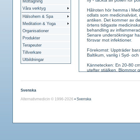
fly - täckta av pollen för p
Mottagning
Våra verktyg
Hålroten hör hemma i Mede
odlats som medicinalväxt, 
Hälsohem & Spa
antiken. Det kommer av de g
Meditation & Yoga
örtens tidigaste medicins
behandling av inflammerad
Organisationer
Senare undersökningar har 
Produkter
försvar mot infektioner.
Terapeuter
Förekomst: Uppträder bara ti
Tillverkare
Baltikum, vanlig i Syd- oc
Utbildningar
Kännetecken: En 20-80 cm hö
utefter stjälken. Blommor 
oregelbundet rörformade me
hår. Ståndarknapparna är 
Jordstam krypande och skör
Svenska
Använda växtdelar: Blad, r
Alternativmedicin © 1996-
2026
• Svenska
Innehållsämnen: Aristoloch
Medicinsk verkan: Aristolo
aktivering av fagocyternas
Användning: Som understödja
bensår.