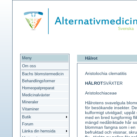
Svenska
Meny
Hålrot
Om oss
Aristolochia clematitis
Bachs blomstermedicin
Behandlingsformer
HÅLROT
SVÄXTER
Homeopatpreparat
Aristolochiaceae
Medicinalväxter
Mineraler
Hålrotens svavelgula blom
för besökande insekter. D
Vitaminer
kulformigt utvidgad; uppåt s
Butik
med en bred tungformig flik
mängd nedåtriktade hår som
Forum
blomman fangna som i en m
Länka din hemsida
befruktad och vissnar, skr