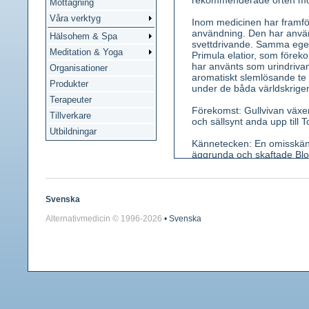
rekommenderade örten mot
Mottagning
Våra verktyg
Inom medicinen har framför 
användning. Den har använ
Hälsohem & Spa
svettdrivande. Samma ege
Meditation & Yoga
Primula elatior, som förek
har använts som urindriva
Organisationer
aromatiskt slemlösande te
Produkter
under de båda världskrigen
Terapeuter
Förekomst: Gullvivan växer
Tillverkare
och sällsynt anda upp till 
Utbildningar
Kännetecken: En omisskännli
äggrunda och skaftade Blom
i en hängande ensidig floc
långstiftande och kortstift
blekgrönt och något uppblå
Den kraftiga jordstammen
Svenska
Alternativmedicin © 1996-
2026
• Svenska
Använda växtdelar: Blommo
Innehållsämnen: Triterpens
Medicinsk verkan: Slemlös
Användning: Vid torr bronki