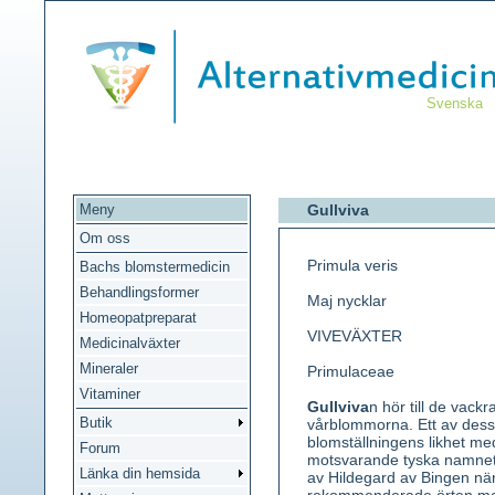
Svenska
Meny
Gullviva
Om oss
Primula veris
Bachs blomstermedicin
Behandlingsformer
Maj nycklar
Homeopatpreparat
VIVEVÄXTER
Medicinalväxter
Mineraler
Primulaceae
Vitaminer
Gullviva
n hör till de vack
Butik
vårblommorna. Ett av dess
blomställningens likhet me
Forum
motsvarande tyska namnet
Länka din hemsida
av Hildegard av Bingen när